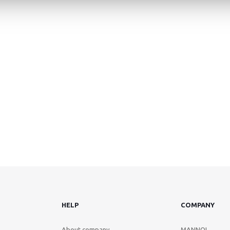
HELP
COMPANY
About company
MANNOL