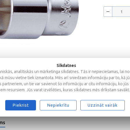
Sīkdatnes
iskās, analītiskās un mārketinga sīkdatnes. Tās ir nepieciešamas, lai n
kā mūsu vietne tiek izmantota. Mēs arī sniedzam informāciju par to, kā j
 partneriem, un tie var savienot šo informāciju ar citu informāciju, ko jūs
iem resursiem. Jūs varat izvēlēties, kuras sīkdatnes mēs drīkstam savākt.
Piekrist
Nepiekrītu
Uzzināt vairāk
ems