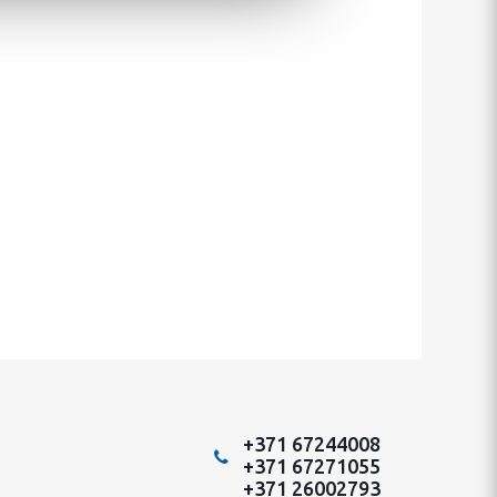
+371 67244008
+371 67271055
+371 26002793