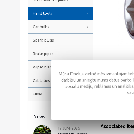
Hand tools
Car bulbs
Spark plugs
Brake pipes
Wiper blades
Mūsu tīmekļa vietnē mēs izmantojam tehn
darbību un sniegtu mums datus par to, 
Cable ties and Hose clamps
sociālo mediju, reklāmas un analītikas
Reviews
sav
Fuses
News
All news
Associated it
17 June 2026