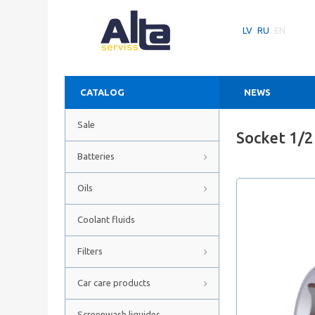
LV
RU
EN
CATALOG
NEWS
Sale
Socket 1/
Batteries
Oils
Coolant fluids
Filters
Car care products
Screenwash liquides