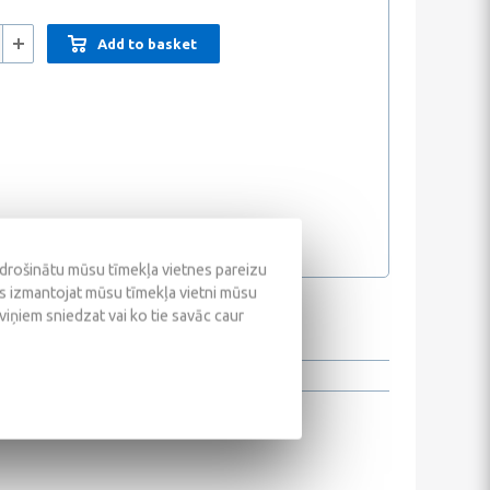
Add to basket
odrošinātu mūsu tīmekļa vietnes pareizu
ūs izmantojat mūsu tīmekļa vietni mūsu
 viņiem sniedzat vai ko tie savāc caur