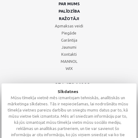
PAR MUMS
PALĪDZĪBA
RAŽOTĀJI
Apmaksas veidi
Piegāde
Garāntija
Jaunumi
Kontakti
MANNOL
WIX
+371 67244008
+371 67271055
Sīkdatnes
+371 26002793
Mūsu tīmekļa vietnē mēs izmantojam tehniskās, analītiskās un
mārketinga sīkdatnes. Tās ir nepieciešamas, lai nodrošinātu mūsu
tīmekļa vietnes pareizu darbību un sniegtu mums datus par to, kā
mūsu vietne tiek izmantota. Mēs arī sniedzam informāciju par to,
kā jūs izmantojat mūsu tīmekļa vietni mūsu sociālo mediju,
reklāmas un analītikas partneriem, un tie var savienot šo
informāciju ar citu informāciju, ko jūs viņiem sniedzat vai ko tie