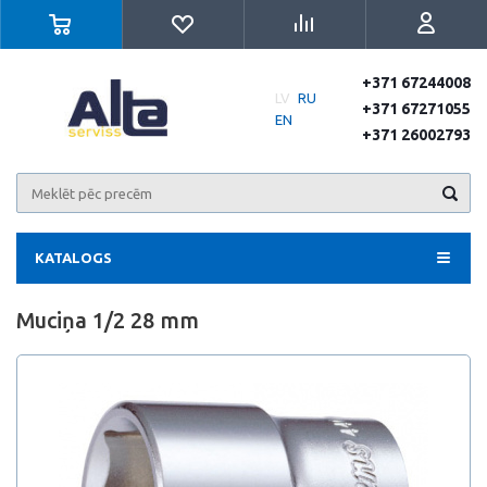
+371 67244008
LV
RU
+371 67271055
EN
+371 26002793
KATALOGS
Muciņa 1/2 28 mm