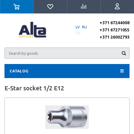
+371 67244008
LV
RU
+371 67271055
EN
+371 26002793
CATALOG
E-Star socket 1/2 E12