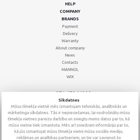
HELP
COMPANY
BRANDS
Payment
Delivery
Warranty
About company
News
Contacts
MANNOL
WIX
+371 67244008
+371 67271055
Sīkdatnes
+371 26002793
Mūsu tīmekļa vietnē mēs izmantojam tehniskās, analītiskās un
mārketinga sīkdatnes. Tās ir nepieciešamas, lai nodrošinātu mūsu
tīmekļa vietnes pareizu darbību un sniegtu mums datus par to, kā
mūsu vietne tiek izmantota. Mēs arī sniedzam informāciju par to,
kā jūs izmantojat mūsu tīmekļa vietni mūsu sociālo mediju,
reklāmas un analītikas partneriem, un tie var savienot šo