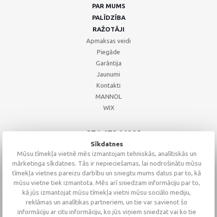
PAR MUMS
PALĪDZĪBA
RAŽOTĀJI
Apmaksas veidi
Piegāde
Garāntija
Jaunumi
Kontakti
MANNOL
WIX
+371 67244008
+371 67271055
Sīkdatnes
+371 26002793
Mūsu tīmekļa vietnē mēs izmantojam tehniskās, analītiskās un
mārketinga sīkdatnes. Tās ir nepieciešamas, lai nodrošinātu mūsu
tīmekļa vietnes pareizu darbību un sniegtu mums datus par to, kā
mūsu vietne tiek izmantota. Mēs arī sniedzam informāciju par to,
kā jūs izmantojat mūsu tīmekļa vietni mūsu sociālo mediju,
reklāmas un analītikas partneriem, un tie var savienot šo
informāciju ar citu informāciju, ko jūs viņiem sniedzat vai ko tie