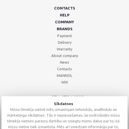
CONTACTS
HELP
COMPANY
BRANDS
Payment
Delivery
Warranty
About company
News
Contacts
MANNOL
WIX
+371 67244008
+371 67271055
Sīkdatnes
+371 26002793
Mūsu tīmekļa vietnē mēs izmantojam tehniskās, analītiskās un
mārketinga sīkdatnes. Tās ir nepieciešamas, lai nodrošinātu mūsu
tīmekļa vietnes pareizu darbību un sniegtu mums datus par to, kā
mūsu vietne tiek izmantota. Mēs arī sniedzam informāciju par to,