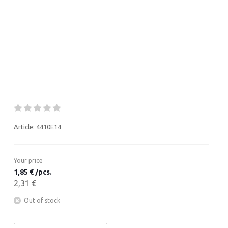
Article:
4410E14
Your price
1,85 € /pcs.
2,31 €
Out of stock