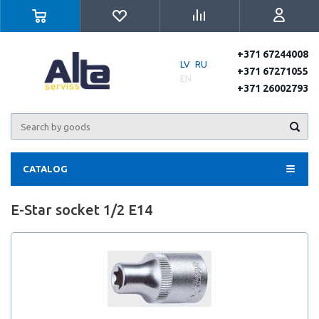
+371 67244008
LV
RU
+371 67271055
EN
+371 26002793
CATALOG
E-Star socket 1/2 E14