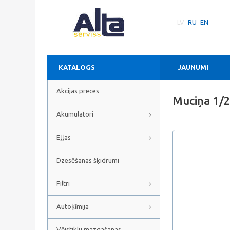
LV
RU
EN
KATALOGS
JAUNUMI
Akcijas preces
Muciņa 1/
Akumulatori
Eļļas
Dzesēšanas šķidrumi
Filtri
Autoķīmija
Vējstiklu mazgašanas