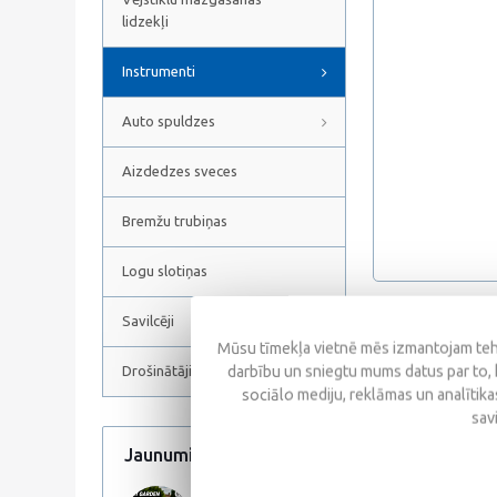
lidzekļi
Instrumenti
Auto spuldzes
Aizdedzes sveces
Bremžu trubiņas
Logu slotiņas
Savilcēji
Atsauksmes
Mūsu tīmekļa vietnē mēs izmantojam tehn
darbību un sniegtu mums datus par to, 
Drošinātāji
sociālo mediju, reklāmas un analītikas
sav
Jaunumi
Visi jaunumi
Līdzīgas prece