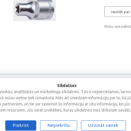
Jautāt par
Mūsu specialist
Sīkdatnes
iskās, analītiskās un mārketinga sīkdatnes. Tās ir nepieciešamas, lai n
kā mūsu vietne tiek izmantota. Mēs arī sniedzam informāciju par to, kā j
 partneriem, un tie var savienot šo informāciju ar citu informāciju, ko jūs
iem resursiem. Jūs varat izvēlēties, kuras sīkdatnes mēs drīkstam savākt.
s
Piekrist
Nepiekrītu
Uzzināt vairāk