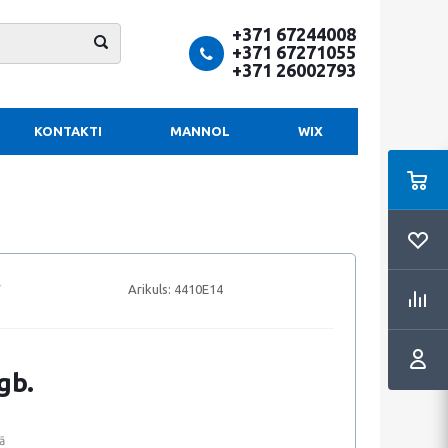
+371 67244008
+371 67271055
+371 26002793
KONTAKTI
MANNOL
WIX
Arikuls:
4410E14
gb.
ā