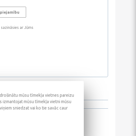
 piejamību
i sazināsies ar Jūms
odrošinātu mūsu tīmekļa vietnes pareizu
ūs izmantojat mūsu tīmekļa vietni mūsu
 viņiem sniedzat vai ko tie savāc caur