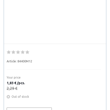
Article:
84400M12
Your price
1,83 € /pcs.
2,29 €
Out of stock