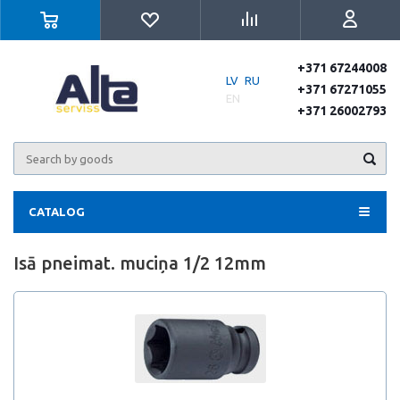
+371 67244008
LV
RU
+371 67271055
EN
+371 26002793
CATALOG
Isā pneimat. muciņa 1/2 12mm