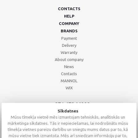
CONTACTS
HELP
COMPANY
BRANDS
Payment
Delivery
Warranty
About company
News
Contacts
MANNOL
WIX
+371 67244008
+371 67271055
Sīkdatnes
+371 26002793
Mūsu tīmekļa vietnē mēs izmantojam tehniskās, analītiskās un
mārketinga sīkdatnes. Tās ir nepieciešamas, lai nodrošinātu mūsu
tīmekļa vietnes pareizu darbību un sniegtu mums datus par to, kā
mūsu vietne tiek izmantota. Mēs arī sniedzam informāciju par to,