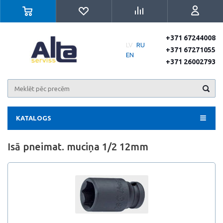
+371 67244008
LV
RU
+371 67271055
EN
+371 26002793
KATALOGS
Isā pneimat. muciņa 1/2 12mm