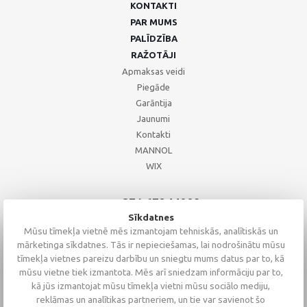
KONTAKTI
PAR MUMS
PALĪDZĪBA
RAŽOTĀJI
Apmaksas veidi
Piegāde
Garāntija
Jaunumi
Kontakti
MANNOL
WIX
+371 67244008
+371 67271055
Sīkdatnes
+371 26002793
Mūsu tīmekļa vietnē mēs izmantojam tehniskās, analītiskās un
mārketinga sīkdatnes. Tās ir nepieciešamas, lai nodrošinātu mūsu
tīmekļa vietnes pareizu darbību un sniegtu mums datus par to, kā
mūsu vietne tiek izmantota. Mēs arī sniedzam informāciju par to,
kā jūs izmantojat mūsu tīmekļa vietni mūsu sociālo mediju,
reklāmas un analītikas partneriem, un tie var savienot šo