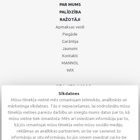
PAR MUMS
PALĪDZĪBA
RAŽOTĀJI
Apmaksas veidi
Piegāde
Garāntija
Jaunumi
Kontakti
MANNOL
WIX
+371 67244008
+371 67271055
Sīkdatnes
+371 26002793
Mūsu tīmekļa vietnē mēs izmantojam tehniskās, analītiskās un
mārketinga sīkdatnes. Tās ir nepieciešamas, lai nodrošinātu mūsu
tīmekļa vietnes pareizu darbību un sniegtu mums datus par to, kā
mūsu vietne tiek izmantota. Mēs arī sniedzam informāciju par to,
kā jūs izmantojat mūsu tīmekļa vietni mūsu sociālo mediju,
reklāmas un analītikas partneriem, un tie var savienot šo
informāciju ar citu informāciju, ko jūs viņiem sniedzat vai ko tie