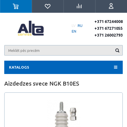
+371 67244008
LV
RU
+371 67271055
EN
+371 26002793
KATALOGS
Aizdedzes svece NGK B10ES