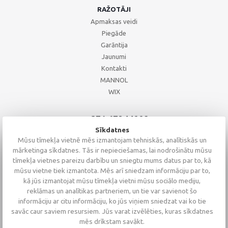
RAŽOTĀJI
Apmaksas veidi
Piegāde
Garāntija
Jaunumi
Kontakti
MANNOL
WIX
+371 67244008
+371 67271055
Sīkdatnes
+371 26002793
Mūsu tīmekļa vietnē mēs izmantojam tehniskās, analītiskās un
mārketinga sīkdatnes. Tās ir nepieciešamas, lai nodrošinātu mūsu
tīmekļa vietnes pareizu darbību un sniegtu mums datus par to, kā
mūsu vietne tiek izmantota. Mēs arī sniedzam informāciju par to,
kā jūs izmantojat mūsu tīmekļa vietni mūsu sociālo mediju,
reklāmas un analītikas partneriem, un tie var savienot šo
informāciju ar citu informāciju, ko jūs viņiem sniedzat vai ko tie
savāc caur saviem resursiem. Jūs varat izvēlēties, kuras sīkdatnes
mēs drīkstam savākt.