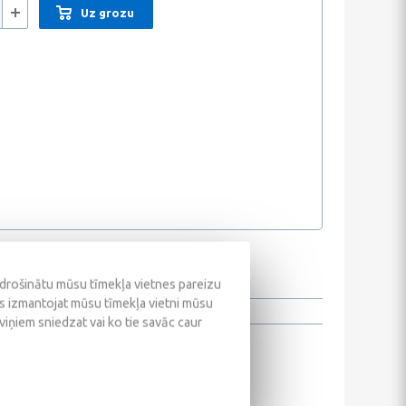
Uz grozu
odrošinātu mūsu tīmekļa vietnes pareizu
ūs izmantojat mūsu tīmekļa vietni mūsu
 viņiem sniedzat vai ko tie savāc caur