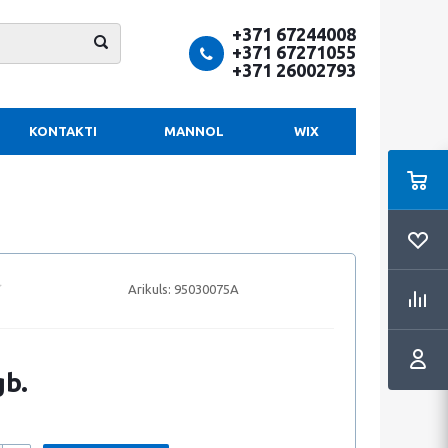
+371 67244008
+371 67271055
+371 26002793
KONTAKTI
MANNOL
WIX
Arikuls:
95030075A
gb.