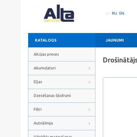
LV
RU
EN
KATALOGS
JAUNUMI
Akcijas preces
Drošinātāj
Akumulatori
Eļļas
Dzesēšanas šķidrumi
Filtri
Autoķīmija
Vējstiklu mazgašanas