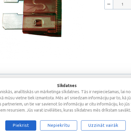
Sīkdatnes
iskās, analītiskās un mārketinga sīkdatnes. Tās ir nepieciešamas, lai n
kā mūsu vietne tiek izmantota. Mēs arī sniedzam informāciju par to, kā j
 partneriem, un tie var savienot šo informāciju ar citu informāciju, ko jūs
iem resursiem. Jūs varat izvēlēties, kuras sīkdatnes mēs drīkstam savākt.
Piekrist
Nepiekrītu
Uzzināt vairāk