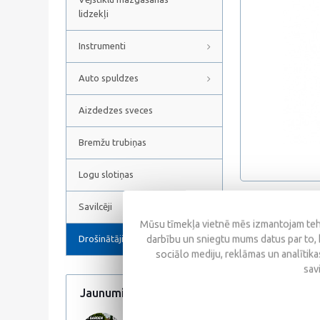
lidzekļi
Instrumenti
Auto spuldzes
Aizdedzes sveces
Bremžu trubiņas
Logu slotiņas
Savilcēji
Atsauksmes
Mūsu tīmekļa vietnē mēs izmantojam tehn
darbību un sniegtu mums datus par to, 
Drošinātāji
sociālo mediju, reklāmas un analītikas
sav
Jaunumi
Visi jaunumi