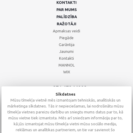
KONTAKTI
PAR MUMS
PALĪDZĪBA
RAŽOTĀJI
Apmaksas veidi
Piegāde
Garāntija
Jaunumi
Kontakti
MANNOL
WIX
+371 67244008
+371 67271055
Sīkdatnes
+371 26002793
Mūsu tīmekļa vietnē mēs izmantojam tehniskās, analītiskās un
mārketinga sīkdatnes. Tās ir nepieciešamas, lai nodrošinātu mūsu
tīmekļa vietnes pareizu darbību un sniegtu mums datus par to, kā
mūsu vietne tiek izmantota. Mēs arī sniedzam informāciju par to,
kā jūs izmantojat mūsu tīmekļa vietni mūsu sociālo mediju,
reklāmas un analītikas partneriem, un tie var savienot šo