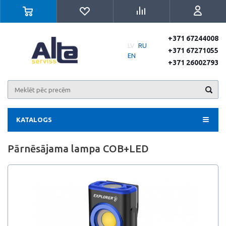
+371 67244008
LV
RU
+371 67271055
EN
+371 26002793
KATALOGS
Pārnēsājama lampa COB+LED