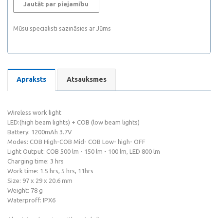
Jautāt par piejamību
Mūsu specialisti sazināsies ar Jūms
Apraksts
Atsauksmes
Wireless work light
LED:(high beam lights) + COB (low beam lights)
Battery: 1200mAh 3.7V
Modes: COB High-COB Mid- COB Low- high- OFF
Light Output: COB 500 lm - 150 lm - 100 lm, LED 800 lm
Charging time: 3 hrs
Work time: 1.5 hrs, 5 hrs, 11hrs
Size: 97 x 29 x 20.6 mm
Weight: 78 g
Waterproff: IPX6