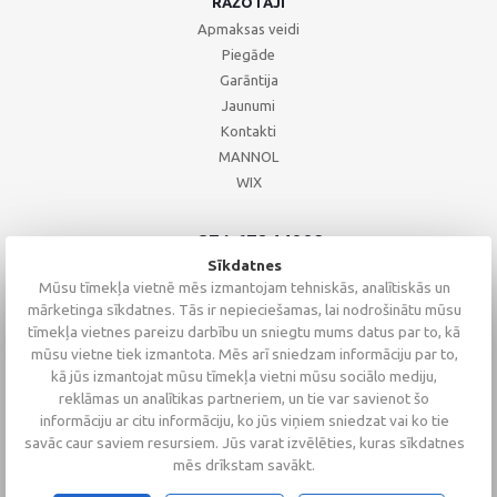
RAŽOTĀJI
Apmaksas veidi
Piegāde
Garāntija
Jaunumi
Kontakti
MANNOL
WIX
+371 67244008
+371 67271055
Sīkdatnes
+371 26002793
Mūsu tīmekļa vietnē mēs izmantojam tehniskās, analītiskās un
mārketinga sīkdatnes. Tās ir nepieciešamas, lai nodrošinātu mūsu
tīmekļa vietnes pareizu darbību un sniegtu mums datus par to, kā
mūsu vietne tiek izmantota. Mēs arī sniedzam informāciju par to,
kā jūs izmantojat mūsu tīmekļa vietni mūsu sociālo mediju,
reklāmas un analītikas partneriem, un tie var savienot šo
informāciju ar citu informāciju, ko jūs viņiem sniedzat vai ko tie
savāc caur saviem resursiem. Jūs varat izvēlēties, kuras sīkdatnes
mēs drīkstam savākt.