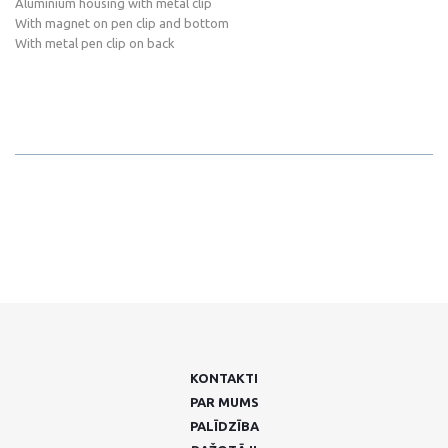
Aluminium housing with metal clip
With magnet on pen clip and bottom
With metal pen clip on back
KONTAKTI
PAR MUMS
PALĪDZĪBA