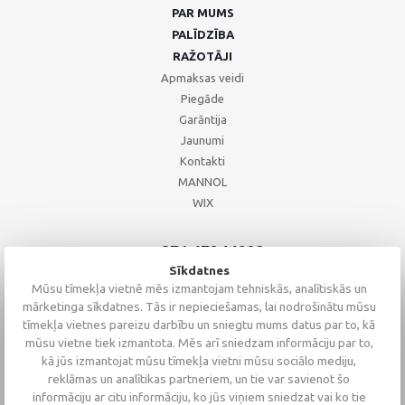
PAR MUMS
PALĪDZĪBA
RAŽOTĀJI
Apmaksas veidi
Piegāde
Garāntija
Jaunumi
Kontakti
MANNOL
WIX
+371 67244008
+371 67271055
Sīkdatnes
+371 26002793
Mūsu tīmekļa vietnē mēs izmantojam tehniskās, analītiskās un
mārketinga sīkdatnes. Tās ir nepieciešamas, lai nodrošinātu mūsu
tīmekļa vietnes pareizu darbību un sniegtu mums datus par to, kā
mūsu vietne tiek izmantota. Mēs arī sniedzam informāciju par to,
kā jūs izmantojat mūsu tīmekļa vietni mūsu sociālo mediju,
reklāmas un analītikas partneriem, un tie var savienot šo
informāciju ar citu informāciju, ko jūs viņiem sniedzat vai ko tie