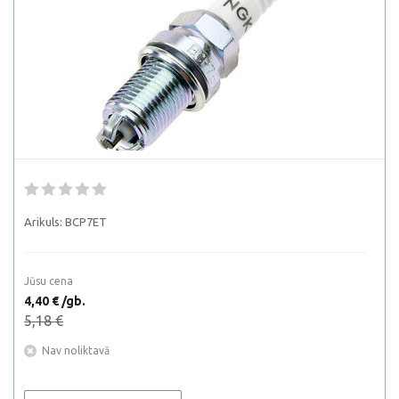
Arikuls:
BCP7ET
Jūsu cena
4,40 € /gb.
5,18 €
Nav noliktavā