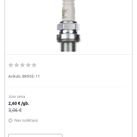
Arikuls:
BKR5E-11
Jūsu cena
2,60 € /gb.
3,06 €
Nav noliktavā