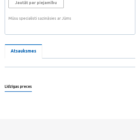
Jautāt par piejamību
Mūsu specialisti sazināsies ar Jūms
Atsauksmes
Līdzīgas preces