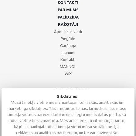
KONTAKTI
PAR MUMS
PALĪDZĪBA
RAŽOTĀJI
Apmaksas veidi
Piegāde
Garāntija
Jaunumi
Kontakti
MANNOL
WIX
+371 67244008
+371 67271055
Sīkdatnes
+371 26002793
Mūsu tīmekļa vietnē mēs izmantojam tehniskās, analītiskās un
mārketinga sīkdatnes. Tās ir nepieciešamas, lai nodrošinātu mūsu
tīmekļa vietnes pareizu darbību un sniegtu mums datus par to, kā
mūsu vietne tiek izmantota. Mēs arī sniedzam informāciju par to,
kā jūs izmantojat mūsu tīmekļa vietni mūsu sociālo mediju,
reklāmas un analītikas partneriem, un tie var savienot šo