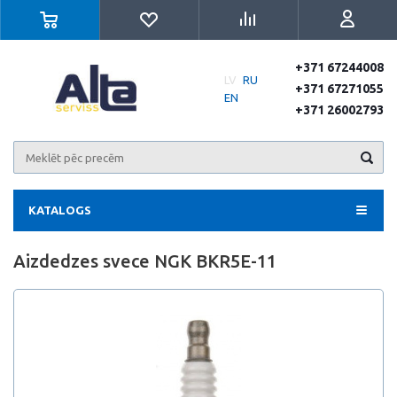
+371 67244008
LV
RU
+371 67271055
EN
+371 26002793
KATALOGS
Aizdedzes svece NGK BKR5E-11