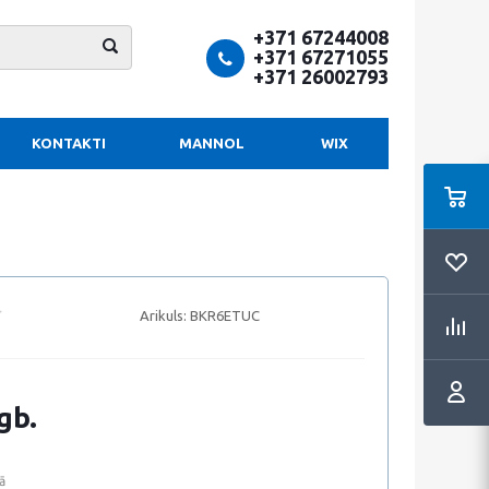
+371 67244008
+371 67271055
+371 26002793
KONTAKTI
MANNOL
WIX
Arikuls:
BKR6ETUC
gb.
ā