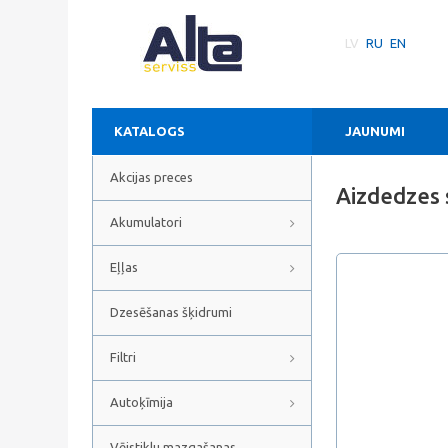
LV
RU
EN
KATALOGS
JAUNUMI
Akcijas preces
Aizdedzes
Akumulatori
Eļļas
Dzesēšanas šķidrumi
Filtri
Autoķīmija
Vējstiklu mazgašanas