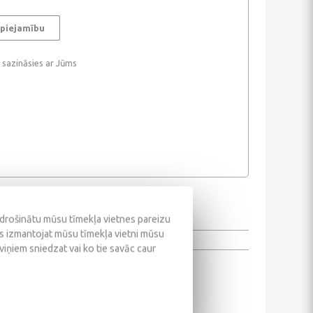
 piejamību
i sazināsies ar Jūms
odrošinātu mūsu tīmekļa vietnes pareizu
ūs izmantojat mūsu tīmekļa vietni mūsu
 viņiem sniedzat vai ko tie savāc caur