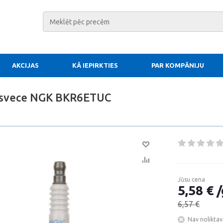
AKCIJAS
KĀ IEPIRKTIES
PAR KOMPĀNIJU
 svece NGK BKR6ETUC
Jūsu cena
5,58 € /
6,57 €
Nav noliktav