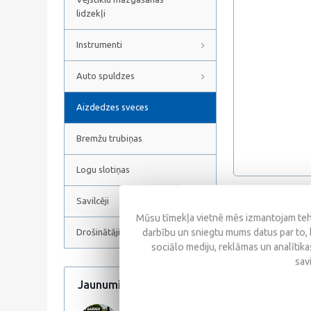
lidzekļi
Instrumenti
Auto spuldzes
Aizdedzes sveces
Bremžu trubiņas
Logu slotiņas
Savilcēji
Atsauksmes
Mūsu tīmekļa vietnē mēs izmantojam tehn
darbību un sniegtu mums datus par to, 
Drošinātāji
sociālo mediju, reklāmas un analītikas
sav
Jaunumi
Visi jaunumi