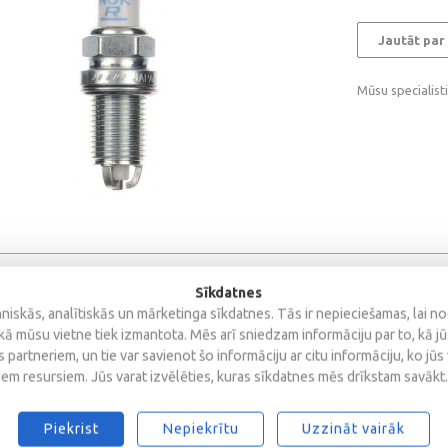
Jautāt par
Mūsu specialist
Sīkdatnes
iskās, analītiskās un mārketinga sīkdatnes. Tās ir nepieciešamas, lai n
kā mūsu vietne tiek izmantota. Mēs arī sniedzam informāciju par to, kā j
 partneriem, un tie var savienot šo informāciju ar citu informāciju, ko jūs
iem resursiem. Jūs varat izvēlēties, kuras sīkdatnes mēs drīkstam savākt.
Piekrist
Nepiekrītu
Uzzināt vairāk