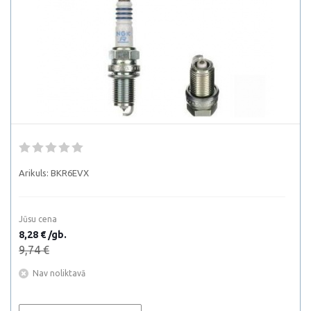
Arikuls:
BKR6EVX
Jūsu cena
8,28 € /gb.
9,74 €
Nav noliktavā