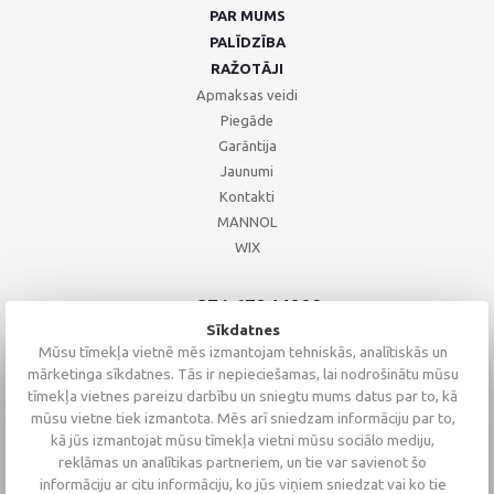
PAR MUMS
PALĪDZĪBA
RAŽOTĀJI
Apmaksas veidi
Piegāde
Garāntija
Jaunumi
Kontakti
MANNOL
WIX
+371 67244008
+371 67271055
Sīkdatnes
+371 26002793
Mūsu tīmekļa vietnē mēs izmantojam tehniskās, analītiskās un
mārketinga sīkdatnes. Tās ir nepieciešamas, lai nodrošinātu mūsu
tīmekļa vietnes pareizu darbību un sniegtu mums datus par to, kā
mūsu vietne tiek izmantota. Mēs arī sniedzam informāciju par to,
kā jūs izmantojat mūsu tīmekļa vietni mūsu sociālo mediju,
reklāmas un analītikas partneriem, un tie var savienot šo
informāciju ar citu informāciju, ko jūs viņiem sniedzat vai ko tie