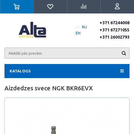
+371 67244008
LV
RU
+371 67271055
EN
+371 26002793
KATALOGS
Aizdedzes svece NGK BKR6EVX