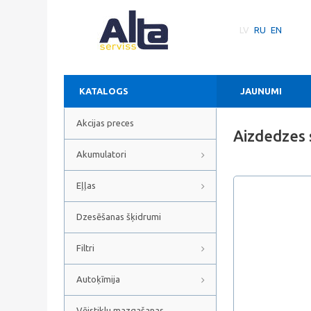
LV
RU
EN
KATALOGS
JAUNUMI
Akcijas preces
Aizdedzes
Akumulatori
Eļļas
Dzesēšanas šķidrumi
Filtri
Autoķīmija
Vējstiklu mazgašanas