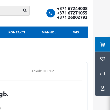
+371 67244008
+371 67271055
+371 26002793
KONTAKTI
MANNOL
WIX
Arikuls:
BKR6EZ
gb.
ā