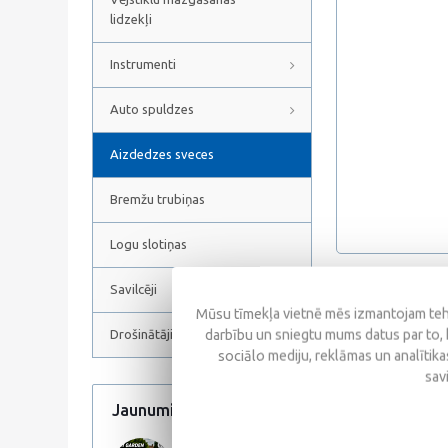
lidzekļi
Instrumenti
Auto spuldzes
Aizdedzes sveces
Bremžu trubiņas
Logu slotiņas
Savilcēji
Atsauksmes
Mūsu tīmekļa vietnē mēs izmantojam tehn
darbību un sniegtu mums datus par to, 
Drošinātāji
sociālo mediju, reklāmas un analītikas
sav
Jaunumi
Visi jaunumi
Līdzīgas prece