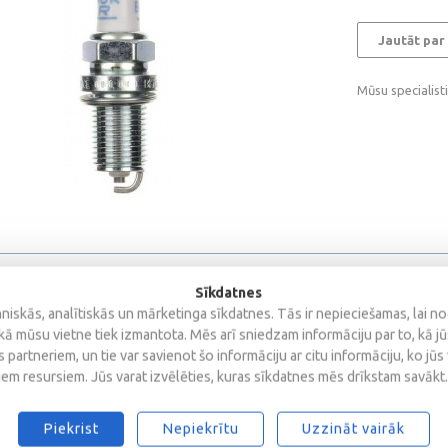
Jautāt par
Mūsu specialist
Sīkdatnes
iskās, analītiskās un mārketinga sīkdatnes. Tās ir nepieciešamas, lai n
kā mūsu vietne tiek izmantota. Mēs arī sniedzam informāciju par to, kā j
 partneriem, un tie var savienot šo informāciju ar citu informāciju, ko jūs
iem resursiem. Jūs varat izvēlēties, kuras sīkdatnes mēs drīkstam savākt.
s
Piekrist
Nepiekrītu
Uzzināt vairāk