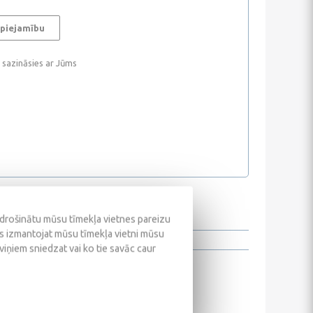
 piejamību
i sazināsies ar Jūms
odrošinātu mūsu tīmekļa vietnes pareizu
ūs izmantojat mūsu tīmekļa vietni mūsu
 viņiem sniedzat vai ko tie savāc caur