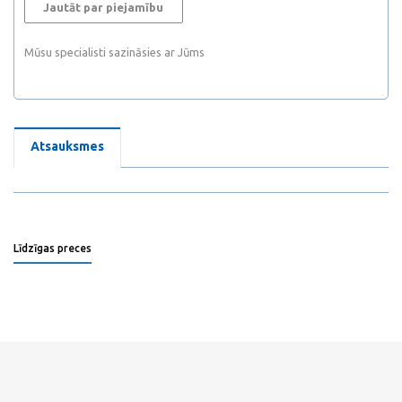
Jautāt par piejamību
Mūsu specialisti sazināsies ar Jūms
Atsauksmes
Līdzīgas preces