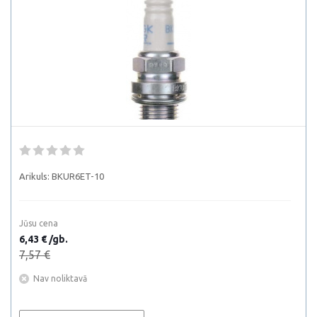
Arikuls:
BKUR6ET-10
Jūsu cena
6,43 € /gb.
7,57 €
Nav noliktavā