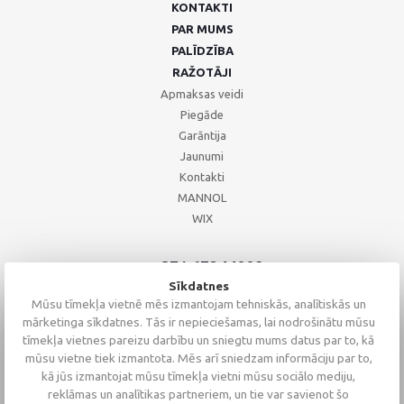
KONTAKTI
PAR MUMS
PALĪDZĪBA
RAŽOTĀJI
Apmaksas veidi
Piegāde
Garāntija
Jaunumi
Kontakti
MANNOL
WIX
+371 67244008
+371 67271055
Sīkdatnes
+371 26002793
Mūsu tīmekļa vietnē mēs izmantojam tehniskās, analītiskās un
mārketinga sīkdatnes. Tās ir nepieciešamas, lai nodrošinātu mūsu
tīmekļa vietnes pareizu darbību un sniegtu mums datus par to, kā
mūsu vietne tiek izmantota. Mēs arī sniedzam informāciju par to,
kā jūs izmantojat mūsu tīmekļa vietni mūsu sociālo mediju,
reklāmas un analītikas partneriem, un tie var savienot šo