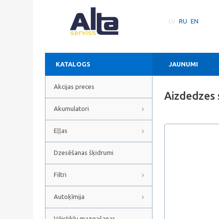
LV
RU
EN
KATALOGS
JAUNUMI
Akcijas preces
Aizdedzes
Akumulatori
Eļļas
Dzesēšanas šķidrumi
Filtri
Autoķīmija
Vējstiklu mazgašanas