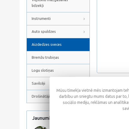
lidzekļi
Instrumenti
Auto spuldzes
Aizdedzes sveces
Bremžu trubiņas
Logu slotiņas
Savilcēji
Atsauksmes
Mūsu tīmekļa vietnē mēs izmantojam tehn
darbību un sniegtu mums datus par to, 
Drošinātāji
sociālo mediju, reklāmas un analītikas
sav
Jaunumi
Visi jaunumi