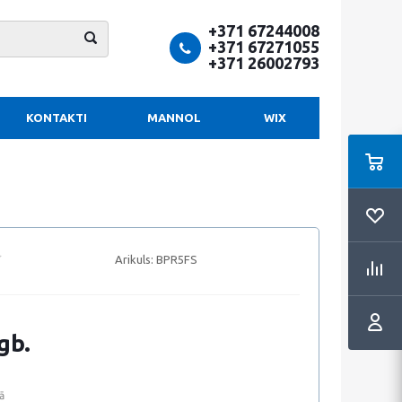
+371 67244008
+371 67271055
+371 26002793
KONTAKTI
MANNOL
WIX
Arikuls:
BPR5FS
gb.
ā