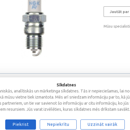
Jautāt par
Mūsu specialist
Sīkdatnes
iskās, analītiskās un mārketinga sīkdatnes. Tās ir nepieciešamas, lai n
kā mūsu vietne tiek izmantota. Mēs arī sniedzam informāciju par to, kā j
 partneriem, un tie var savienot šo informāciju ar citu informāciju, ko jūs
iem resursiem. Jūs varat izvēlēties, kuras sīkdatnes mēs drīkstam savākt.
Piekrist
Nepiekrītu
Uzzināt vairāk