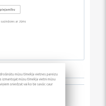
 piejamību
i sazināsies ar Jūms
odrošinātu mūsu tīmekļa vietnes pareizu
ūs izmantojat mūsu tīmekļa vietni mūsu
 viņiem sniedzat vai ko tie savāc caur