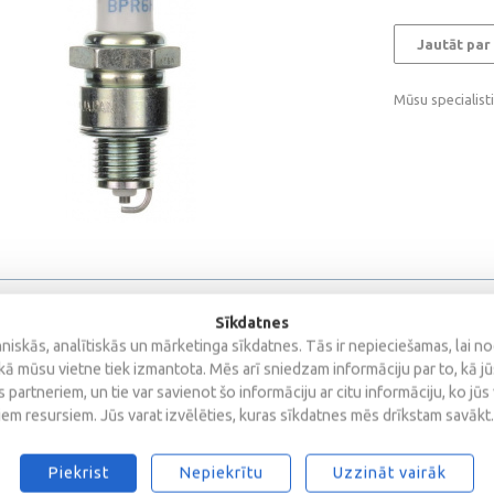
Jautāt par
Mūsu specialist
Sīkdatnes
iskās, analītiskās un mārketinga sīkdatnes. Tās ir nepieciešamas, lai n
kā mūsu vietne tiek izmantota. Mēs arī sniedzam informāciju par to, kā j
 partneriem, un tie var savienot šo informāciju ar citu informāciju, ko jūs
iem resursiem. Jūs varat izvēlēties, kuras sīkdatnes mēs drīkstam savākt.
Piekrist
Nepiekrītu
Uzzināt vairāk