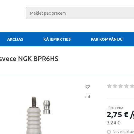
AKCIJAS
KĀ IEPIRKTIES
PAR KOMPĀNIJU
 svece NGK BPR6HS
Jūsu cena
2,75 € /
3,24 €
Nav noliktav