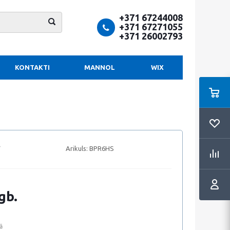
+371 67244008
+371 67271055
+371 26002793
KONTAKTI
MANNOL
WIX
Arikuls:
BPR6HS
gb.
ā