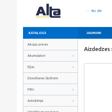
LV
RU
EN
KATALOGS
JAUNUMI
Akcijas preces
Aizdedzes
Akumulatori
Eļļas
Dzesēšanas šķidrumi
Filtri
Autoķīmija
Vējstiklu mazgašanas