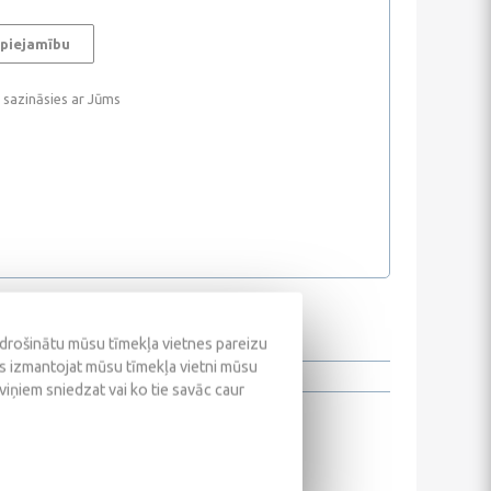
 piejamību
i sazināsies ar Jūms
odrošinātu mūsu tīmekļa vietnes pareizu
ūs izmantojat mūsu tīmekļa vietni mūsu
 viņiem sniedzat vai ko tie savāc caur