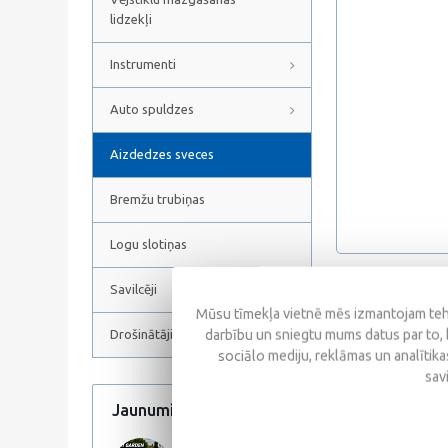
lidzekļi
Instrumenti
Auto spuldzes
Aizdedzes sveces
Bremžu trubiņas
Logu slotiņas
Savilcēji
Atsauksmes
Mūsu tīmekļa vietnē mēs izmantojam tehn
darbību un sniegtu mums datus par to, 
Drošinātāji
sociālo mediju, reklāmas un analītikas
sav
Jaunumi
Visi jaunumi