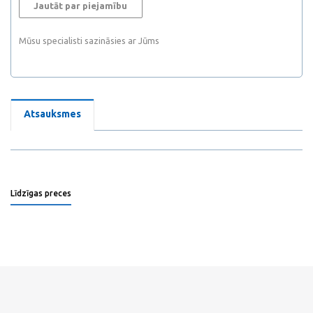
Jautāt par piejamību
Mūsu specialisti sazināsies ar Jūms
Atsauksmes
Līdzīgas preces