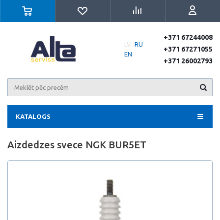
+371 67244008
LV
RU
+371 67271055
EN
+371 26002793
KATALOGS
Aizdedzes svece NGK BUR5ET