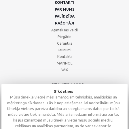
KONTAKTI
PAR MUMS
PALĪDZĪBA
RAŽOTĀJI
Apmaksas veidi
Piegāde
Garāntija
Jaunumi
Kontakti
MANNOL
WIX
+371 67244008
+371 67271055
Sīkdatnes
+371 26002793
Mūsu tīmekļa vietnē mēs izmantojam tehniskās, analītiskās un
mārketinga sīkdatnes. Tās ir nepieciešamas, lai nodrošinātu mūsu
tīmekļa vietnes pareizu darbību un sniegtu mums datus par to, kā
mūsu vietne tiek izmantota. Mēs arī sniedzam informāciju par to,
kā jūs izmantojat mūsu tīmekļa vietni mūsu sociālo mediju,
reklāmas un analītikas partneriem, un tie var savienot šo