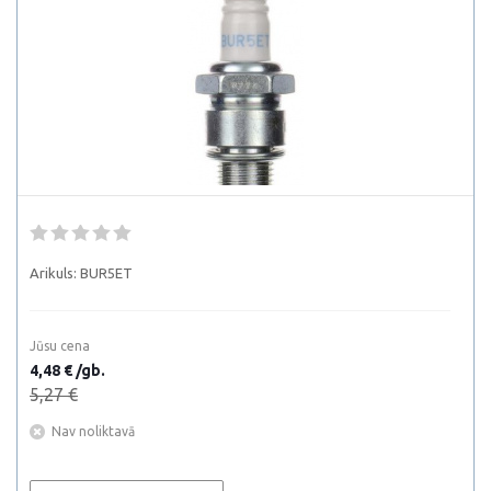
Arikuls:
BUR5ET
Jūsu cena
4,48 € /gb.
5,27 €
Nav noliktavā