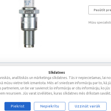
Pasūtīt pr
Mūsu specialist
Sīkdatnes
iskās, analītiskās un mārketinga sīkdatnes. Tās ir nepieciešamas, lai n
kā mūsu vietne tiek izmantota. Mēs arī sniedzam informāciju par to, kā j
 partneriem, un tie var savienot šo informāciju ar citu informāciju, ko jūs
iem resursiem. Jūs varat izvēlēties, kuras sīkdatnes mēs drīkstam savākt.
Piekrist
Nepiekrītu
Uzzināt vairāk