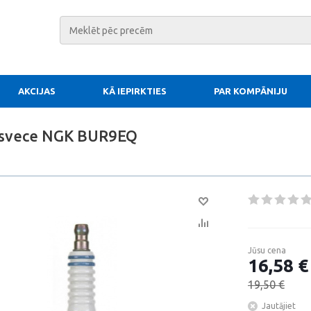
AKCIJAS
KĀ IEPIRKTIES
PAR KOMPĀNIJU
 svece NGK BUR9EQ
Jūsu cena
16,58 €
19,50 €
Jautājiet