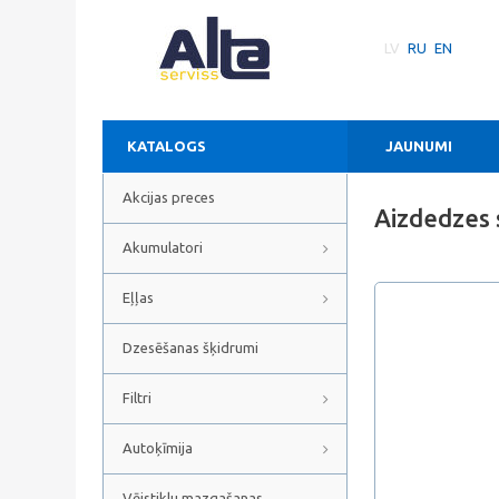
LV
RU
EN
KATALOGS
JAUNUMI
Akcijas preces
Aizdedzes
Akumulatori
Eļļas
Dzesēšanas šķidrumi
Filtri
Autoķīmija
Vējstiklu mazgašanas