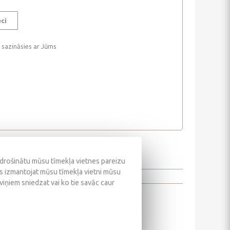
eci
i sazināsies ar Jūms
odrošinātu mūsu tīmekļa vietnes pareizu
ūs izmantojat mūsu tīmekļa vietni mūsu
 viņiem sniedzat vai ko tie savāc caur