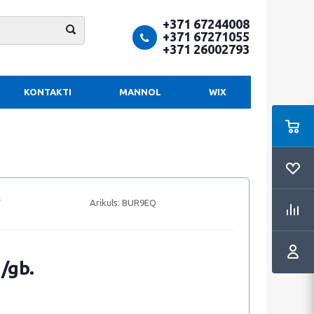
+371 67244008
+371 67271055
+371 26002793
KONTAKTI
MANNOL
WIX
Arikuls:
BUR9EQ
 /gb.