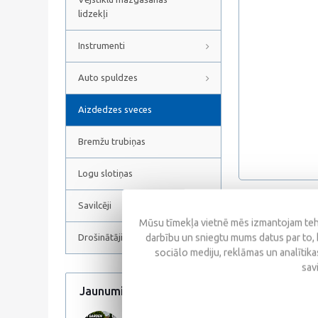
lidzekļi
Instrumenti
Auto spuldzes
Aizdedzes sveces
Bremžu trubiņas
Logu slotiņas
Savilcēji
Atsauksmes
Mūsu tīmekļa vietnē mēs izmantojam tehn
darbību un sniegtu mums datus par to, 
Drošinātāji
sociālo mediju, reklāmas un analītikas
sav
Jaunumi
Visi jaunumi