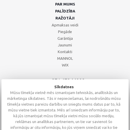
PAR MUMS
PALĪDZĪBA
RAŽOTĀJI
Apmaksas veidi
Piegāde
Garāntija
Jaunumi
Kontakti
MANNOL
WIX
+371 67244008
+371 67271055
Sīkdatnes
+371 26002793
Mūsu tīmekļa vietnē mēs izmantojam tehniskās, analītiskās un
mārketinga sīkdatnes. Tās ir nepieciešamas, lai nodrošinātu mūsu
tīmekļa vietnes pareizu darbību un sniegtu mums datus par to, kā
mūsu vietne tiek izmantota. Mēs arī sniedzam informāciju par to,
kā jūs izmantojat mūsu tīmekļa vietni mūsu sociālo mediju,
reklāmas un analītikas partneriem, un tie var savienot šo
informāciju ar citu informāciju, ko jūs viņiem sniedzat vai ko tie