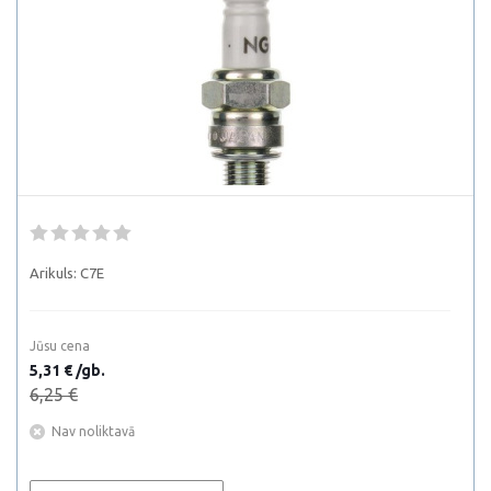
Arikuls:
C7E
Jūsu cena
5,31 € /gb.
6,25 €
Nav noliktavā