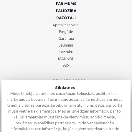
PAR MUMS
PALĪDZĪBA
RAŽOTĀJI
Apmaksas veidi
Piegāde
Garāntija
Jaunumi
Kontakti
MANNOL
WIX
+371 67244008
+371 67271055
Sīkdatnes
+371 26002793
Mūsu tīmekļa vietnē mēs izmantojam tehniskās, analītiskās un
mārketinga sīkdatnes. Tās ir nepieciešamas, lai nodrošinātu mūsu
tīmekļa vietnes pareizu darbību un sniegtu mums datus par to, kā
mūsu vietne tiek izmantota. Mēs arī sniedzam informāciju par to,
kā jūs izmantojat mūsu tīmekļa vietni mūsu sociālo mediju,
reklāmas un analītikas partneriem, un tie var savienot šo
informāciju ar citu informāciju, ko jūs viņiem sniedzat vai ko tie