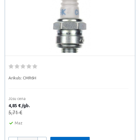
Arikuls:
CMR6H
Jūsu cena
4,85 € /gb.
5,71 €
Maz