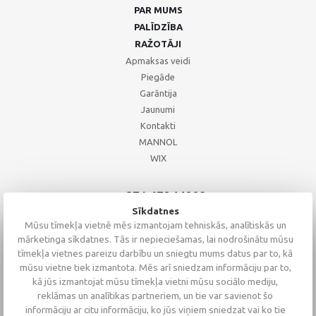
PAR MUMS
PALĪDZĪBA
RAŽOTĀJI
Apmaksas veidi
Piegāde
Garāntija
Jaunumi
Kontakti
MANNOL
WIX
+371 67244008
+371 67271055
Sīkdatnes
+371 26002793
Mūsu tīmekļa vietnē mēs izmantojam tehniskās, analītiskās un
mārketinga sīkdatnes. Tās ir nepieciešamas, lai nodrošinātu mūsu
tīmekļa vietnes pareizu darbību un sniegtu mums datus par to, kā
mūsu vietne tiek izmantota. Mēs arī sniedzam informāciju par to,
kā jūs izmantojat mūsu tīmekļa vietni mūsu sociālo mediju,
reklāmas un analītikas partneriem, un tie var savienot šo
informāciju ar citu informāciju, ko jūs viņiem sniedzat vai ko tie