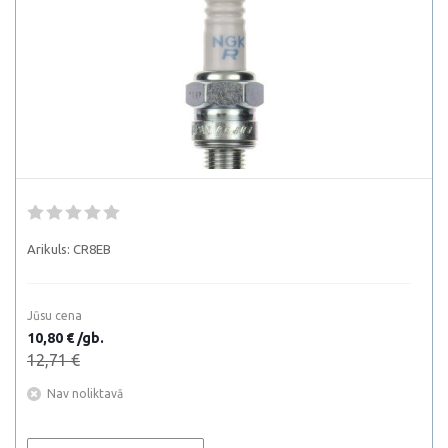
Arikuls:
CR8EB
Jūsu cena
10,80 € /gb.
12,71 €
Nav noliktavā