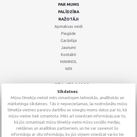
PAR MUMS
PALĪDZĪBA
RAŽOTĀJI
Apmaksas veidi
Piegāde
Garāntija
Jaunumi
Kontakti
MANNOL
WIX
+371 67244008
+371 67271055
Sīkdatnes
+371 26002793
Mūsu tīmekļa vietnē mēs izmantojam tehniskās, analītiskās un
mārketinga sīkdatnes. Tās ir nepieciešamas, lai nodrošinātu mūsu
tīmekļa vietnes pareizu darbību un sniegtu mums datus par to, kā
mūsu vietne tiek izmantota. Mēs arī sniedzam informāciju par to,
kā jūs izmantojat mūsu tīmekļa vietni mūsu sociālo mediju,
reklāmas un analītikas partneriem, un tie var savienot šo
informāciju ar citu informāciju, ko jūs viņiem sniedzat vai ko tie