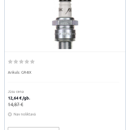
Arikuls:
GR4IX
Jūsu cena
12,64 € /gb.
14,87 €
Nav noliktavā