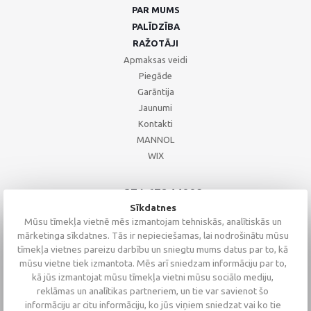
PAR MUMS
PALĪDZĪBA
RAŽOTĀJI
Apmaksas veidi
Piegāde
Garāntija
Jaunumi
Kontakti
MANNOL
WIX
+371 67244008
+371 67271055
Sīkdatnes
+371 26002793
Mūsu tīmekļa vietnē mēs izmantojam tehniskās, analītiskās un
mārketinga sīkdatnes. Tās ir nepieciešamas, lai nodrošinātu mūsu
tīmekļa vietnes pareizu darbību un sniegtu mums datus par to, kā
mūsu vietne tiek izmantota. Mēs arī sniedzam informāciju par to,
kā jūs izmantojat mūsu tīmekļa vietni mūsu sociālo mediju,
reklāmas un analītikas partneriem, un tie var savienot šo
informāciju ar citu informāciju, ko jūs viņiem sniedzat vai ko tie