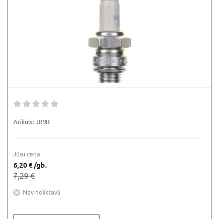
Arikuls:
JR9B
Jūsu cena
6,20 € /gb.
7,29 €
Nav noliktavā