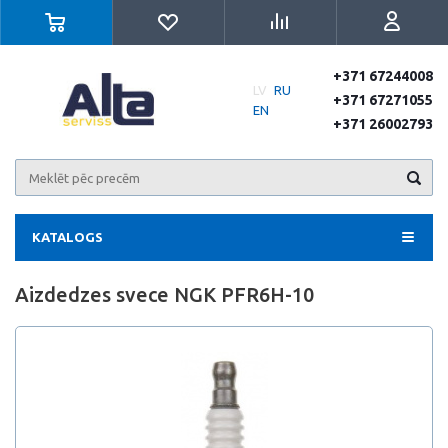
+371 67244008
LV
RU
+371 67271055
EN
+371 26002793
KATALOGS
Aizdedzes svece NGK PFR6H-10