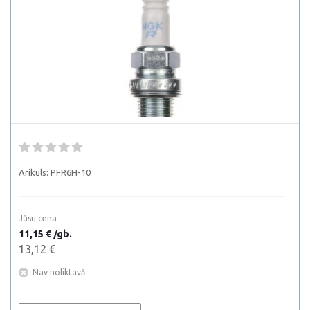
Arikuls:
PFR6H-10
Jūsu cena
11,15 € /gb.
13,12 €
Nav noliktavā