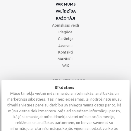
PAR MUMS
PALĪDZĪBA
RAŽOTĀJI
Apmaksas veidi
Piegāde
Garāntija
Jaunumi
Kontakti
MANNOL
WIX
+371 67244008
+371 67271055
Sīkdatnes
+371 26002793
Mūsu tīmekļa vietnē mēs izmantojam tehniskās, analītiskās un
mārketinga sīkdatnes. Tās ir nepieciešamas, lai nodrošinātu mūsu
tīmekļa vietnes pareizu darbību un sniegtu mums datus par to, kā
mūsu vietne tiek izmantota. Mēs arī sniedzam informāciju par to,
kā jūs izmantojat mūsu tīmekļa vietni mūsu sociālo mediju,
reklāmas un analītikas partneriem, un tie var savienot šo
informāciju ar citu informāciju, ko jūs viņiem sniedzat vai ko tie