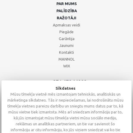
PAR MUMS
PALĪDZĪBA
RAŽOTĀJI
Apmaksas veidi
Piegāde
Garāntija
Jaunumi
Kontakti
MANNOL
WIX
+371 67244008
+371 67271055
Sīkdatnes
+371 26002793
Mūsu tīmekļa vietnē mēs izmantojam tehniskās, analītiskās un
mārketinga sīkdatnes. Tās ir nepieciešamas, lai nodrošinātu mūsu
tīmekļa vietnes pareizu darbību un sniegtu mums datus par to, kā
mūsu vietne tiek izmantota. Mēs arī sniedzam informāciju par to,
kā jūs izmantojat mūsu tīmekļa vietni mūsu sociālo mediju,
reklāmas un analītikas partneriem, un tie var savienot šo
informāciju ar citu informāciju, ko jūs viņiem sniedzat vai ko tie