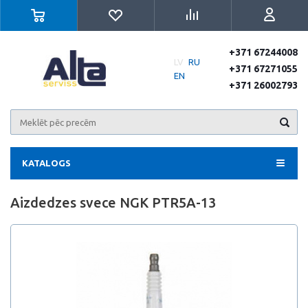
+371 67244008
LV
RU
+371 67271055
EN
+371 26002793
KATALOGS
Aizdedzes svece NGK PTR5A-13