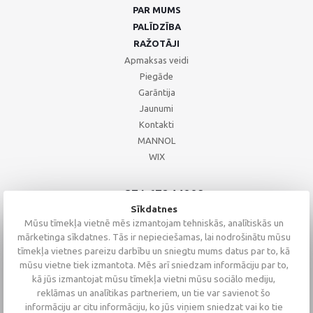
PAR MUMS
PALĪDZĪBA
RAŽOTĀJI
Apmaksas veidi
Piegāde
Garāntija
Jaunumi
Kontakti
MANNOL
WIX
+371 67244008
+371 67271055
Sīkdatnes
+371 26002793
Mūsu tīmekļa vietnē mēs izmantojam tehniskās, analītiskās un
mārketinga sīkdatnes. Tās ir nepieciešamas, lai nodrošinātu mūsu
tīmekļa vietnes pareizu darbību un sniegtu mums datus par to, kā
mūsu vietne tiek izmantota. Mēs arī sniedzam informāciju par to,
kā jūs izmantojat mūsu tīmekļa vietni mūsu sociālo mediju,
reklāmas un analītikas partneriem, un tie var savienot šo
informāciju ar citu informāciju, ko jūs viņiem sniedzat vai ko tie