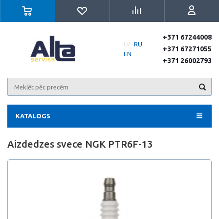
+371 67244008
LV
RU
+371 67271055
EN
+371 26002793
KATALOGS
Aizdedzes svece NGK PTR6F-13