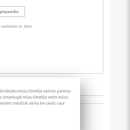
 piejamību
i sazināsies ar Jūms
odrošinātu mūsu tīmekļa vietnes pareizu
ūs izmantojat mūsu tīmekļa vietni mūsu
 viņiem sniedzat vai ko tie savāc caur