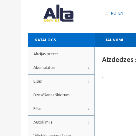
LV
RU
EN
KATALOGS
JAUNUMI
Akcijas preces
Aizdedzes
Akumulatori
Eļļas
Dzesēšanas šķidrumi
Filtri
Autoķīmija
Vējstiklu mazgašanas