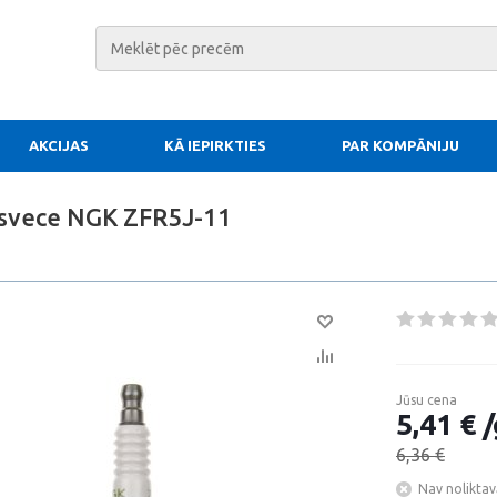
AKCIJAS
KĀ IEPIRKTIES
PAR KOMPĀNIJU
 svece NGK ZFR5J-11
Jūsu cena
5,41 € /
6,36 €
Nav noliktav