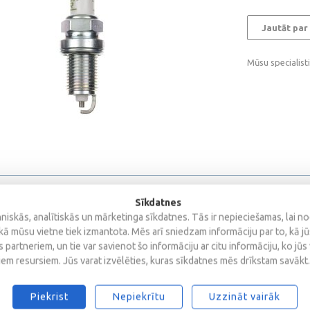
Jautāt par
Mūsu specialist
Sīkdatnes
iskās, analītiskās un mārketinga sīkdatnes. Tās ir nepieciešamas, lai n
kā mūsu vietne tiek izmantota. Mēs arī sniedzam informāciju par to, kā j
 partneriem, un tie var savienot šo informāciju ar citu informāciju, ko jūs
iem resursiem. Jūs varat izvēlēties, kuras sīkdatnes mēs drīkstam savākt.
Piekrist
Nepiekrītu
Uzzināt vairāk