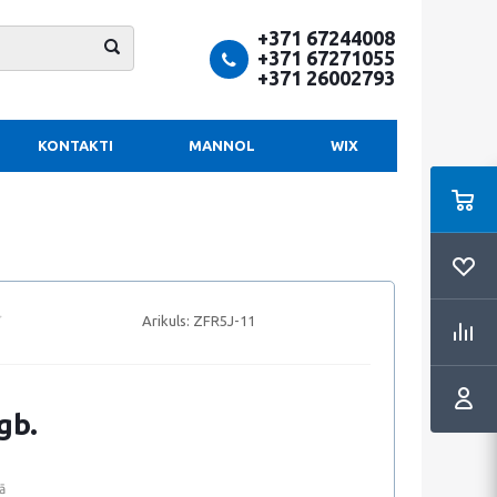
+371 67244008
+371 67271055
+371 26002793
KONTAKTI
MANNOL
WIX
Arikuls:
ZFR5J-11
gb.
ā