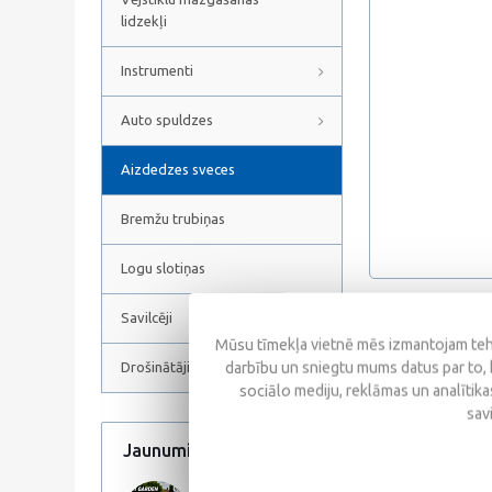
lidzekļi
Instrumenti
Auto spuldzes
Aizdedzes sveces
Bremžu trubiņas
Logu slotiņas
Savilcēji
Atsauksmes
Mūsu tīmekļa vietnē mēs izmantojam tehn
darbību un sniegtu mums datus par to, 
Drošinātāji
sociālo mediju, reklāmas un analītikas
sav
Jaunumi
Visi jaunumi