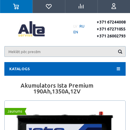
+371 67244008
LV
RU
+371 67271055
EN
+371 26002793
KATALOGS
Akumulators Ista Premium
190Ah,1350A,12V
Jaunums