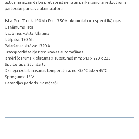
uzticama aizsardzība pret sprādzienu un pārkaršanu, sniedzot jums
pārliecību par savu akumulatoru.
Ista Pro Truck 190Ah R+ 1350A akumulatora specifikācijas:
Uzņēmums: Ista
Izcelsmes valsts: Ukraina
Ietilpība: 190 Ah
Palaišanas strāva: 1350 A
Transportlīdzekļa tips: Kravas automašīnas
Izmēri (garums x platums x augstums) mm: 513 x 223 x 223
Spailes tips: Standarta
Dzinēja iedarbināšanas temperatūra: no -35°C līdz +45°C
Spriegums: 12 V
Garantijas periods: 12 mēneši