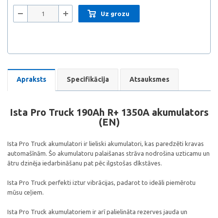
Uz grozu
Apraksts
Specifikācija
Atsauksmes
Ista Pro Truck 190Ah R+ 1350A akumulators
(EN)
Ista Pro Truck akumulatori ir lieliski akumulatori, kas paredzēti kravas
automašīnām. Šo akumulatoru palaišanas strāva nodrošina uzticamu un
ātru dzinēja iedarbināšanu pat pēc ilgstošas ​​dīkstāves.
Ista Pro Truck perfekti iztur vibrācijas, padarot to ideāli piemērotu
mūsu ceļiem.
Ista Pro Truck akumulatoriem ir arī palielināta rezerves jauda un