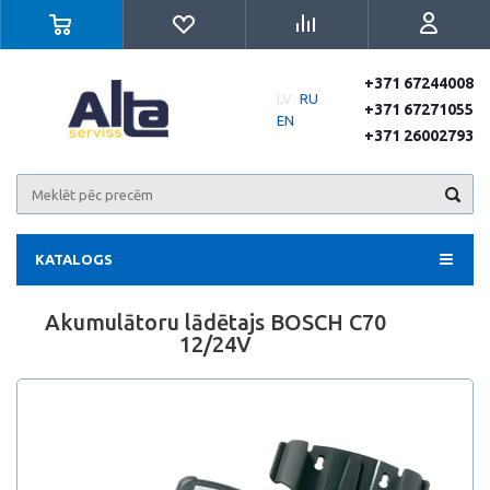
+371 67244008
LV
RU
+371 67271055
EN
+371 26002793
KATALOGS
Akumulātoru lādētajs BOSCH C70
12/24V