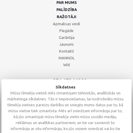
PAR MUMS
PALĪDZĪBA
RAŽOTĀJI
Apmaksas veidi
Piegāde
Garāntija
Jaunumi
Kontakti
MANNOL
WIX
+371 67244008
+371 67271055
Sīkdatnes
+371 26002793
Mūsu tīmekļa vietnē mēs izmantojam tehniskās, analītiskās un
mārketinga sīkdatnes. Tās ir nepieciešamas, lai nodrošinātu mūsu
tīmekļa vietnes pareizu darbību un sniegtu mums datus par to, kā
mūsu vietne tiek izmantota. Mēs arī sniedzam informāciju par to,
kā jūs izmantojat mūsu tīmekļa vietni mūsu sociālo mediju,
reklāmas un analītikas partneriem, un tie var savienot šo
informāciju ar citu informāciju, ko jūs viņiem sniedzat vai ko tie