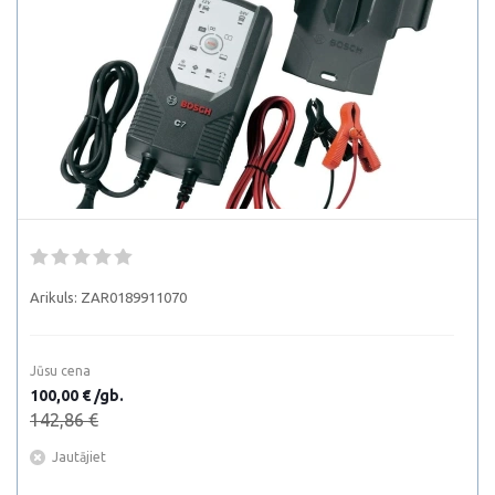
Arikuls:
ZAR0189911070
Jūsu cena
100,00 € /gb.
142,86 €
Jautājiet