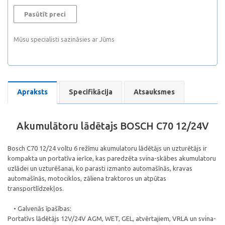
Pasūtīt preci
Mūsu specialisti sazināsies ar Jūms
Apraksts
Specifikācija
Atsauksmes
Akumulātoru lādētajs BOSCH C70 12/24V
Bosch C70 12/24 voltu 6 režīmu akumulatoru lādētājs un uzturētājs ir
kompakta un portatīva ierīce, kas paredzēta svina-skābes akumulatoru
uzlādei un uzturēšanai, ko parasti izmanto automašīnās, kravas
automašīnās, motociklos, zāliena traktoros un atpūtas
transportlīdzekļos.
• Galvenās īpašības:
Portatīvs lādētājs 12V/24V AGM, WET, GEL, atvērtajiem, VRLA un svina-