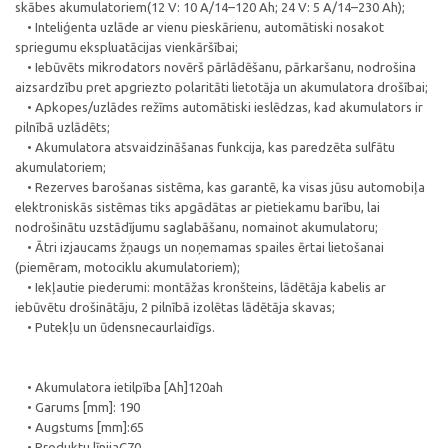
skābes akumulatoriem(12 V: 10 A/14–120 Ah; 24 V: 5 A/14–230 Ah);
• Inteliģenta uzlāde ar vienu pieskārienu, automātiski nosakot
spriegumu ekspluatācijas vienkāršībai;
• Iebūvēts mikrodators novērš pārlādēšanu, pārkaršanu, nodrošina
aizsardzību pret apgriezto polaritāti lietotāja un akumulatora drošībai;
• Apkopes/uzlādes režīms automātiski ieslēdzas, kad akumulators ir
pilnībā uzlādēts;
• Akumulatora atsvaidzināšanas funkcija, kas paredzēta sulfātu
akumulatoriem;
• Rezerves barošanas sistēma, kas garantē, ka visas jūsu automobiļa
elektroniskās sistēmas tiks apgādātas ar pietiekamu barību, lai
nodrošinātu uzstādījumu saglabāšanu, nomainot akumulatoru;
• Ātri izjaucams žņaugs un noņemamas spailes ērtai lietošanai
(piemēram, motociklu akumulatoriem);
• Iekļautie piederumi: montāžas kronšteins, lādētāja kabelis ar
iebūvētu drošinātāju, 2 pilnībā izolētas lādētāja skavas;
• Putekļu un ūdensnecaurlaidīgs.
• Akumulatora ietilpība [Ah]120ah
• Garums [mm]: 190
• Augstums [mm]:65
• Produktu līnijaC70