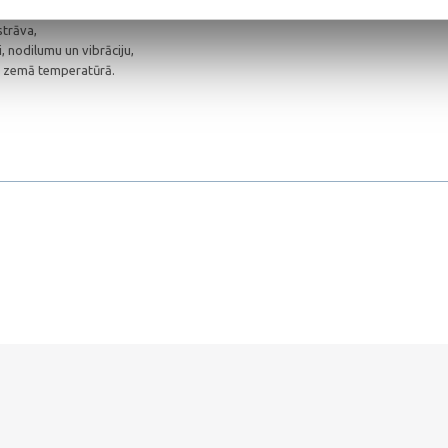
ru priekšrocības:
strāva,
di, nodilumu un vibrāciju,
ts zemā temperatūrā.