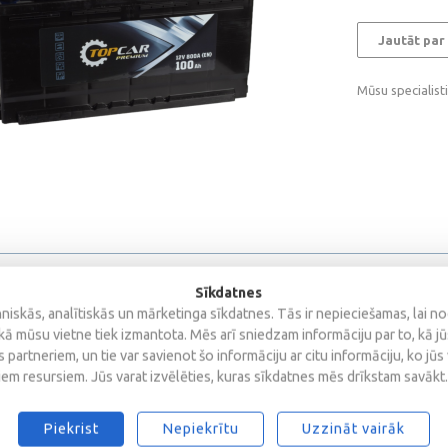
Jautāt par
Mūsu specialist
Sīkdatnes
Specifikācija
Atsauksmes
iskās, analītiskās un mārketinga sīkdatnes. Tās ir nepieciešamas, lai n
kā mūsu vietne tiek izmantota. Mēs arī sniedzam informāciju par to, kā j
 partneriem, un tie var savienot šo informāciju ar citu informāciju, ko jūs
 TOP CAR 100Ah, 800A, 12V (- +) 353x175x190
iem resursiem. Jūs varat izvēlēties, kuras sīkdatnes mēs drīkstam savākt.
o cenu, akumulatori TOP CAR parādijuši sēvi ka izsturīgas un drošas baterija
Piekrist
Nepiekrītu
Uzzināt vairāk