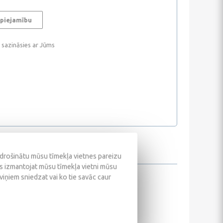
 piejamību
i sazināsies ar Jūms
odrošinātu mūsu tīmekļa vietnes pareizu
ūs izmantojat mūsu tīmekļa vietni mūsu
 viņiem sniedzat vai ko tie savāc caur
s.