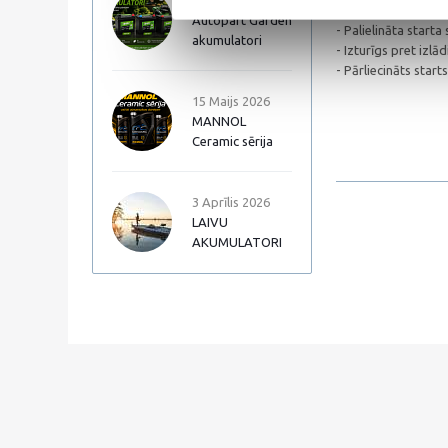
17 Jūnijs 2026
TOP CAR akumulato
Autopart Garden
- Palielināta starta 
akumulatori
- Izturīgs pret izlā
- Pārliecināts star
15 Maijs 2026
MANNOL
Ceramic sērija
3 Aprīlis 2026
LAIVU
AKUMULATORI