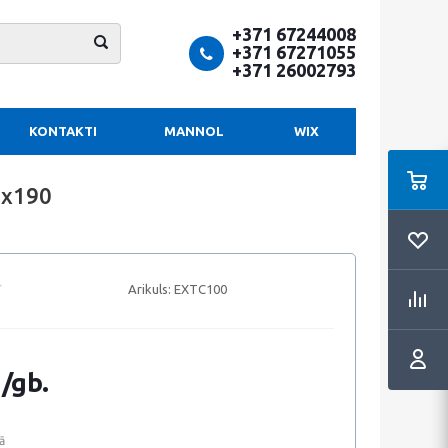
+371 67244008
+371 67271055
+371 26002793
KONTAKTI
MANNOL
WIX
5x190
Arikuls:
EXTC100
 /gb.
ā