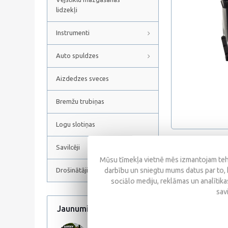
lidzekļi
Instrumenti
Auto spuldzes
Aizdedzes sveces
Bremžu trubiņas
Logu slotiņas
Savilcēji
Apraksts
Mūsu tīmekļa vietnē mēs izmantojam tehn
darbību un sniegtu mums datus par to, 
Drošinātāji
sociālo mediju, reklāmas un analītikas
Akumulators
sav
Jaunumi
Visi jaunumi
Neskatoties uz zem