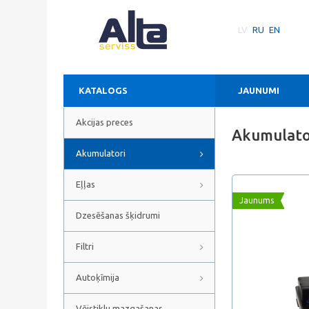
LV
RU
EN
KATALOGS
JAUNUMI
Akcijas preces
Akumulato
Akumulatori
Eļļas
Jaunums
Dzesēšanas šķidrumi
Filtri
Autoķīmija
Vējstiklu mazgašanas