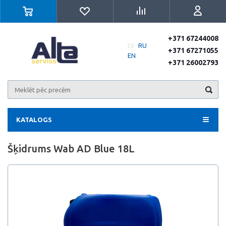
+371 67244008
LV
RU
+371 67271055
EN
+371 26002793
KATALOGS
Šķidrums Wab AD Blue 18L