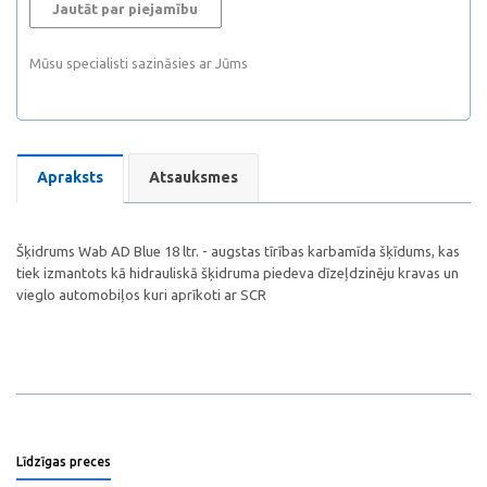
Jautāt par piejamību
Mūsu specialisti sazināsies ar Jūms
Apraksts
Atsauksmes
Šķidrums Wab AD Blue 18 ltr. - augstas tīrības karbamīda šķīdums, kas
tiek izmantots kā hidrauliskā šķidruma piedeva dīzeļdzinēju kravas un
vieglo automobiļos kuri aprīkoti ar SCR
Līdzīgas preces