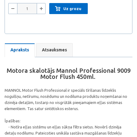
Uz grozu
Apraksts
Atsauksmes
Motora skalotājs Mannol Professional 9009
Motor Flush 450ml.
MANNOL Motor Flush Professional ir speciāls tīrīšanas līdzeklis
nogulšņu, netīrumu, nosēdumu un nodiluma produktu noņemšanai no
dzinēja detaļām, tostarp no visgrūtāk pieejamajiem eļļas sistēmas
elementiem. Tas satur sintētiskos esterus.
Īpašības:
- Notīra eļļas sistēmu un eļļas sūkņa filtra sietus. Novērš dzinēja
detaļu nodilumu. Pateicoties unikāla sastāva mazgāšanas līdzekļu