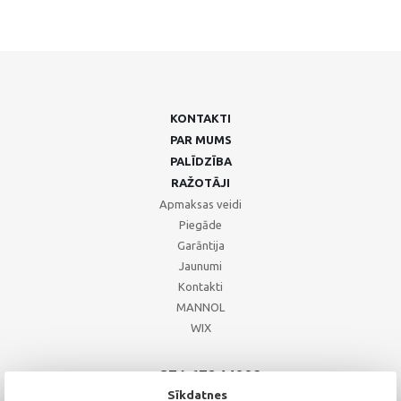
KONTAKTI
PAR MUMS
PALĪDZĪBA
RAŽOTĀJI
Apmaksas veidi
Piegāde
Garāntija
Jaunumi
Kontakti
MANNOL
WIX
+371 67244008
+371 67271055
Sīkdatnes