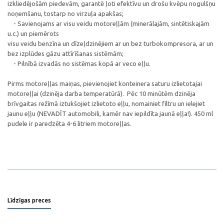
izkliedējošām piedevām, garantē ļoti efektīvu un drošu kvēpu nogulšņu
noņemšanu, tostarp no virzuļa apakšas;
- Savienojams ar visu veidu motoreļļām (minerālajām, sintētiskajām
u.c.) un piemērots
visu veidu benzīna un dīzeļdzinējiem ar un bez turbokompresora, ar un
bez izplūdes gāzu attīrīšanas sistēmām;
- Pilnībā izvadās no sistēmas kopā ar veco eļļu.
Pirms motoreļļas maiņas, pievienojiet konteinera saturu izlietotajai
motoreļļai (dzinēja darba temperatūrā). Pēc 10 minūtēm dzinēja
brīvgaitas režīmā iztukšojiet izlietoto eļļu, nomainiet filtru un ielejiet
jaunu eļļu (NEVADĪT automobili, kamēr nav iepildīta jaunā eļļa!). 450 ml
pudele ir paredzēta 4-6 litriem motoreļļas.
Līdzīgas preces