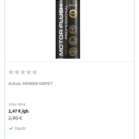
Arikuls:
MN9009-045PET
Jūsu cena
2,47 € /gb.
2,90 €
Daudz