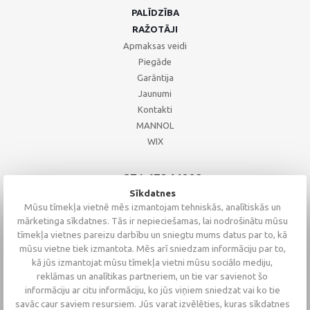
PALĪDZĪBA
RAŽOTĀJI
Apmaksas veidi
Piegāde
Garāntija
Jaunumi
Kontakti
MANNOL
WIX
+371 67244008
+371 67271055
Sīkdatnes
+371 26002793
Mūsu tīmekļa vietnē mēs izmantojam tehniskās, analītiskās un
mārketinga sīkdatnes. Tās ir nepieciešamas, lai nodrošinātu mūsu
tīmekļa vietnes pareizu darbību un sniegtu mums datus par to, kā
mūsu vietne tiek izmantota. Mēs arī sniedzam informāciju par to,
kā jūs izmantojat mūsu tīmekļa vietni mūsu sociālo mediju,
reklāmas un analītikas partneriem, un tie var savienot šo
informāciju ar citu informāciju, ko jūs viņiem sniedzat vai ko tie
savāc caur saviem resursiem. Jūs varat izvēlēties, kuras sīkdatnes