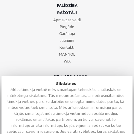
PALĪDZĪBA
RAŽOTĀJI
Apmaksas veidi
Piegāde
Garāntija
Jaunumi
Kontakti
MANNOL
WIX
+371 67244008
+371 67271055
Sīkdatnes
+371 26002793
Mūsu tīmekļa vietnē mēs izmantojam tehniskās, analītiskās un
mārketinga sīkdatnes. Tās ir nepieciešamas, lai nodrošinātu mūsu
tīmekļa vietnes pareizu darbību un sniegtu mums datus par to, kā
mūsu vietne tiek izmantota. Mēs arī sniedzam informāciju par to,
kā jūs izmantojat mūsu tīmekļa vietni mūsu sociālo mediju,
reklāmas un analītikas partneriem, un tie var savienot šo
informāciju ar citu informāciju, ko jūs viņiem sniedzat vai ko tie
savāc caur saviem resursiem. Jūs varat izvēlēties, kuras sīkdatnes