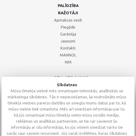
PALĪDZĪBA
RAŽOTĀJI
Apmaksas veidi
Piegāde
Garāntija
Jaunumi
Kontakti
MANNOL
WIX
+371 67244008
+371 67271055
Sīkdatnes
+371 26002793
Mūsu tīmekļa vietnē mēs izmantojam tehniskās, analītiskās un
mārketinga sīkdatnes. Tās ir nepieciešamas, lai nodrošinātu mūsu
tīmekļa vietnes pareizu darbību un sniegtu mums datus par to, kā
mūsu vietne tiek izmantota. Mēs arī sniedzam informāciju par to,
kā jūs izmantojat mūsu tīmekļa vietni mūsu sociālo mediju,
reklāmas un analītikas partneriem, un tie var savienot šo
informāciju ar citu informāciju, ko jūs viņiem sniedzat vai ko tie
savāc caur saviem resursiem. Jūs varat izvēlēties, kuras sīkdatnes