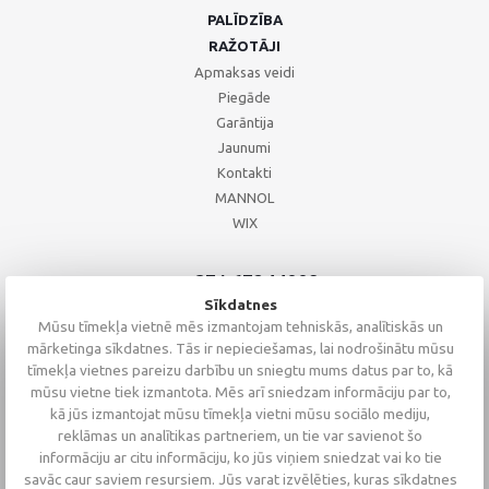
PALĪDZĪBA
RAŽOTĀJI
Apmaksas veidi
Piegāde
Garāntija
Jaunumi
Kontakti
MANNOL
WIX
+371 67244008
+371 67271055
Sīkdatnes
+371 26002793
Mūsu tīmekļa vietnē mēs izmantojam tehniskās, analītiskās un
mārketinga sīkdatnes. Tās ir nepieciešamas, lai nodrošinātu mūsu
tīmekļa vietnes pareizu darbību un sniegtu mums datus par to, kā
mūsu vietne tiek izmantota. Mēs arī sniedzam informāciju par to,
kā jūs izmantojat mūsu tīmekļa vietni mūsu sociālo mediju,
reklāmas un analītikas partneriem, un tie var savienot šo
informāciju ar citu informāciju, ko jūs viņiem sniedzat vai ko tie
savāc caur saviem resursiem. Jūs varat izvēlēties, kuras sīkdatnes