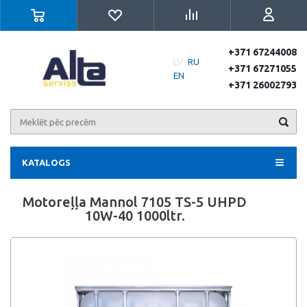
+371 67244008
LV
RU
+371 67271055
EN
+371 26002793
KATALOGS
Motoreļļa Mannol 7105 TS-5 UHPD
10W-40 1000ltr.