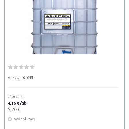
Arikuls:
101695
Jūsu cena
4,16 € /gb.
5,20 €
Nav noliktavā