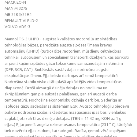
MACK EO-N
MAN M 3275
MB 228.3/229.1
RENAULT VI RLD-2
VOLVO VDS-3
Mannol TS-5 UHPD - augstas kvalitātes motoreļļa uz sintētikas
tehnoloģijas bāzes, paredzēta augsta slodzes līmeņa kravas
automašīnu (UHPD) (turbo) dīzeļmotoriem, mūsdienu celtniecības
tehnikai, autobusiem un speciālajiem transportlīdzekļiem, kas aprīkoti
ar jaunākajām izplūdes gāzu toksiskumu samazinošajām sistēmām
(DPF, SCR, CAT). Sintētiskās sastāvdaļas nodrošina augstu
ekspluatācijas līmeni. Eļļa lieliski darbojas arī zemā temperatūrā.
Nodrošina stabilu viskozitāti plašā apkārtējās vides temperatūras
diapazonā. Droši aizsargā dzinēja detaļas no nodiluma un
skrāpējumiem gan pie aukstās palaišanas, gan arī augstā darba
temperatūrā. Nodrošina ekonomisku dzinēja darbību. Saderīga ar
izplūdes gāzu sadegšanas sistēmām EGR. Augsto tehnoloģiju piedevu
pakete nodrošina izcilas izkliedētās mazgāšanas īpašības, vienlaikus
saglabājot izcili tīras dzinēja detaļas. (TBN = 11,42 mg KOH uz 1 g
eļļas.) Eļļai piemīt augsta uzliesmošanas temperatūra (231 ° C), tādējādi
tiek novērsti eļļas zudumi, tai sadegot. Radīta, ņemot vērā iespējami
smagus ekspluatācijas apstākļus (zemas kvalitātes degviela) un