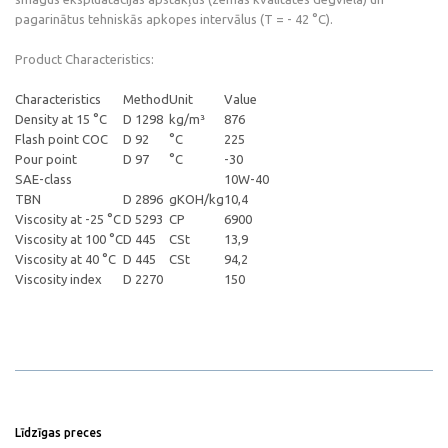
pagarinātus tehniskās apkopes intervālus (T = - 42 °C).
Product Characteristics:
Characteristics
Method
Unit
Value
Density at 15 °C
D 1298
kg/m³
876
Flash point COC
D 92
°C
225
Pour point
D 97
°C
-30
SAE-class
10W-40
TBN
D 2896
gKOH/kg
10,4
Viscosity at -25 °C
D 5293
CP
6900
Viscosity at 100 °C
D 445
CSt
13,9
Viscosity at 40 °C
D 445
CSt
94,2
Viscosity index
D 2270
150
Līdzīgas preces