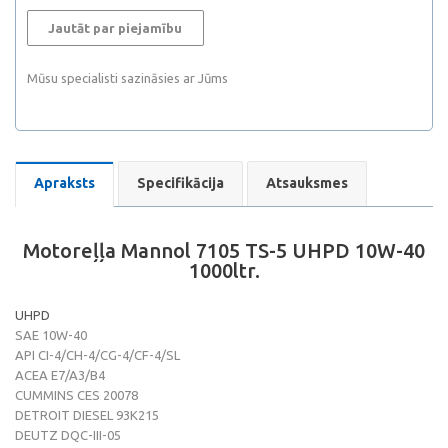
Jautāt par piejamību
Mūsu specialisti sazināsies ar Jūms
Apraksts
Specifikācija
Atsauksmes
Motoreļļa Mannol 7105 TS-5 UHPD 10W-40
1000ltr.
UHPD
SAE 10W-40
API CI-4/CH-4/CG-4/CF-4/SL
ACEA E7/A3/B4
CUMMINS CES 20078
DETROIT DIESEL 93K215
DEUTZ DQC-III-05