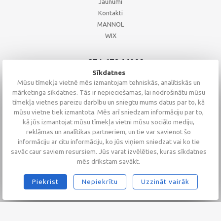
Jaunumi
Kontakti
MANNOL
WIX
+371 67244008
+371 67271055
Sīkdatnes
+371 26002793
Mūsu tīmekļa vietnē mēs izmantojam tehniskās, analītiskās un
mārketinga sīkdatnes. Tās ir nepieciešamas, lai nodrošinātu mūsu
tīmekļa vietnes pareizu darbību un sniegtu mums datus par to, kā
mūsu vietne tiek izmantota. Mēs arī sniedzam informāciju par to,
kā jūs izmantojat mūsu tīmekļa vietni mūsu sociālo mediju,
reklāmas un analītikas partneriem, un tie var savienot šo
informāciju ar citu informāciju, ko jūs viņiem sniedzat vai ko tie
savāc caur saviem resursiem. Jūs varat izvēlēties, kuras sīkdatnes
mēs drīkstam savākt.
Piekrist
Nepiekrītu
Uzzināt vairāk
2026 © Altaserviss SIA
Klientu vērtējums
4.9
/
5
no
68
Alta Serviss
GTM-TKC3SJG