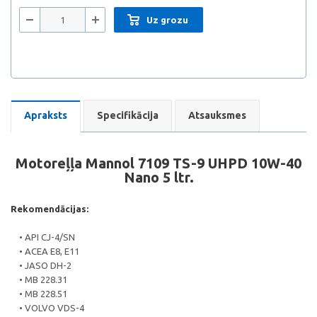
Uz grozu
Apraksts
Specifikācija
Atsauksmes
Motoreļļa Mannol 7109 TS-9 UHPD 10W-40
Nano 5 ltr.
Rekomendācijas:
• API CJ-4/SN
• ACEA E8, E11
• JASO DH-2
• MB 228.31
• MB 228.51
• VOLVO VDS-4