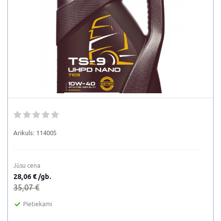
Arikuls:
114005
Jūsu cena
28,06 € /gb.
35,07 €
Pietiekami