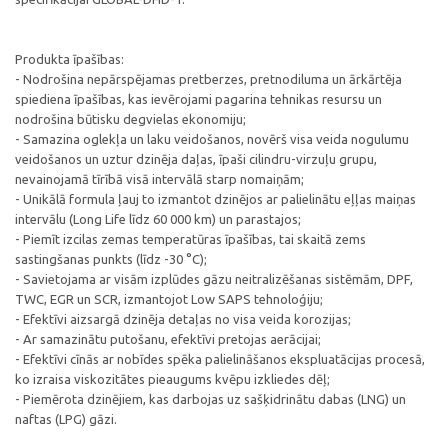
Produkta īpašības:
- Nodrošina nepārspējamas pretberzes, pretnodiluma un ārkārtēja
spiediena īpašības, kas ievērojami pagarina tehnikas resursu un
nodrošina būtisku degvielas ekonomiju;
- Samazina oglekļa un laku veidošanos, novērš visa veida nogulumu
veidošanos un uztur dzinēja daļas, īpaši cilindru-virzuļu grupu,
nevainojamā tīrībā visā intervālā starp nomaiņām;
- Unikālā formula ļauj to izmantot dzinējos ar palielinātu eļļas maiņas
intervālu (Long Life līdz 60 000 km) un parastajos;
- Piemīt izcilas zemas temperatūras īpašības, tai skaitā zems
sastingšanas punkts (līdz -30 °C);
- Savietojama ar visām izplūdes gāzu neitralizēšanas sistēmām, DPF,
TWC, EGR un SCR, izmantojot Low SAPS tehnoloģiju;
- Efektīvi aizsargā dzinēja detaļas no visa veida korozijas;
- Ar samazinātu putošanu, efektīvi pretojas aerācijai;
- Efektīvi cīnās ar nobīdes spēka palielināšanos ekspluatācijas procesā,
ko izraisa viskozitātes pieaugums kvēpu izkliedes dēļ;
- Piemērota dzinējiem, kas darbojas uz sašķidrinātu dabas (LNG) un
naftas (LPG) gāzi.