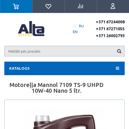
+371 67244008
LV
RU
+371 67271055
EN
+371 26002793
KATALOGS
Motoreļļa Mannol 7109 TS-9 UHPD
10W-40 Nano 5 ltr.