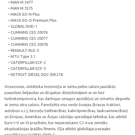
• MAN M 3477
• MAN M 3575
• MACK EO-N Plus
• MACK EO-O Premium Plus
• GLOBAL DHD-1
• CUMMINS CES 20076
• CUMMINS CES 20077
• CUMMINS CES 20078
• RENAULT RLD-3
• MTU Type 3.1
• CATERPILLAR ECF-2
• CATERPILLAR ECF-3
• DETROIT DIESEL DDC 93K218
Vissezonas, sintētiska motoreļļa ar zemu pelnu saturu jaunākās
paaudzes lieljaudas un ātrgaitas dīzeļdzinējiem ar un bez
turbokompresora, kas darbojas smagos apstākļos un izmanto degvielu
ar zemu sēra saturu. Paredzēta visu veidu šosejas (kravas traktori,
autobusi u.c.), bezceļu (celtniecības, kalnrūpniecības, lauksaimniecības)
un Eiropas, Amerikas un Āzijas ražotāju speciālajai tehnikai, kas atbilst
Euro I–V un VI prasībām, kur nepieciešams CJ-4 vai zemāks
ekspluatācijas īpašību līmenis. Eļļa atbilst globālajai pasaules
specifikācijai GLOBAL-DHD-1.