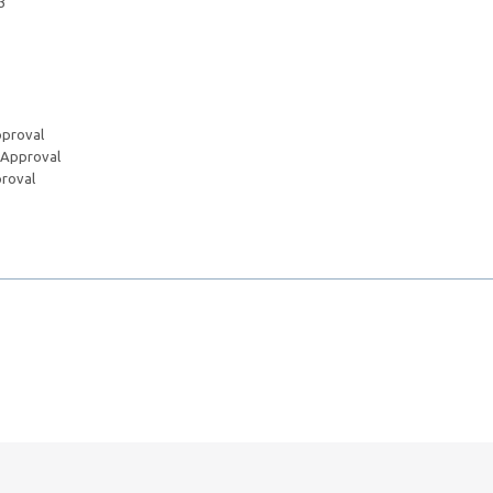
-3
pproval
 Approval
roval