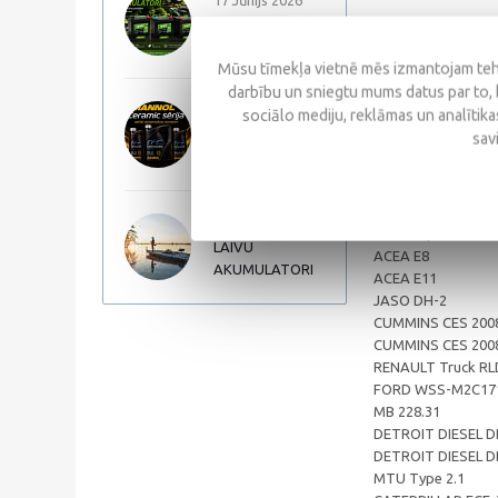
17 Jūnijs 2026
Autopart Garden
- Unikālā sintētisk
akumulatori
temperatūrai, samaz
Mūsu tīmekļa vietnē mēs izmantojam tehn
darbību un sniegtu mums datus par to, 
- Savienojama ar v
15 Maijs 2026
sociālo mediju, reklāmas un analītikas
Paredzēta lietošana
MANNOL
sav
Ceramic sērija
Specifikācijas
SAE 10W-30
API CK-4/SN
3 Aprīlis 2026
API CJ-4/CI-4 Plus
LAIVU
ACEA E8
AKUMULATORI
ACEA E11
JASO DH-2
CUMMINS CES 200
CUMMINS CES 200
RENAULT Truck RL
FORD WSS-M2C17
MB 228.31
DETROIT DIESEL 
DETROIT DIESEL 
MTU Type 2.1