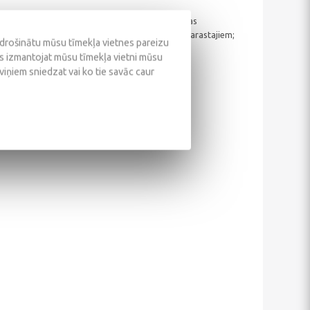
ātai iztvaikošanai un paaugstinātai uzliesmošanas
 intervāliem (Long Life līdz pat 90 000 km) un parastajiem;
odrošinātu mūsu tīmekļa vietnes pareizu
ūs izmantojat mūsu tīmekļa vietni mūsu
ot Low SAPS tehnoloģiju;
 viņiem sniedzat vai ko tie savāc caur
i.