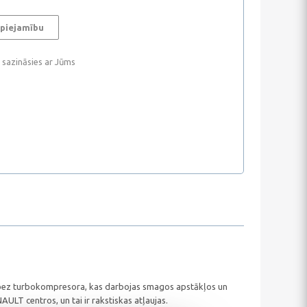
 piejamību
i sazināsies ar Jūms
un bez turbokompresora, kas darbojas smagos apstākļos un
ULT centros, un tai ir rakstiskas atļaujas.