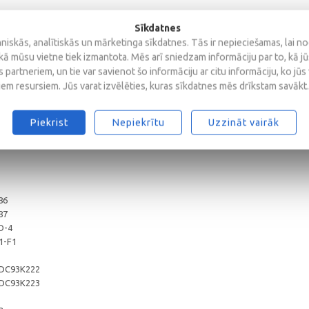
ā formula nodrošina eļļai izturību pret novecošanos, bet, pateicoties pazemin
Sīkdatnes
ina eļļas patēriņu, kas ļauj to izmantot dzinējos ar pagarinātiem eļļas maiņas
iskās, analītiskās un mārketinga sīkdatnes. Tās ir nepieciešamas, lai n
kā mūsu vietne tiek izmantota. Mēs arī sniedzam informāciju par to, kā j
isām izplūdes gāzu pēcapstrādes sistēmām, DPF, TWC, EGR un SCR, izmantoj
 partneriem, un tie var savienot šo informāciju ar citu informāciju, ko jūs
i Euro I – V un VI dzinējos, kur nepieciešami CK-4 vai zemāki veiktspējas līmeņ
iem resursiem. Jūs varat izvēlēties, kuras sīkdatnes mēs drīkstam savākt.
Piekrist
Nepiekrītu
Uzzināt vairāk
86
87
D-4
1-F1
DDC93K222
DDC93K223