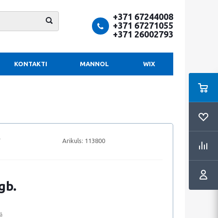
+371 67244008
+371 67271055
+371 26002793
KONTAKTI
MANNOL
WIX
Arikuls:
113800
gb.
ā