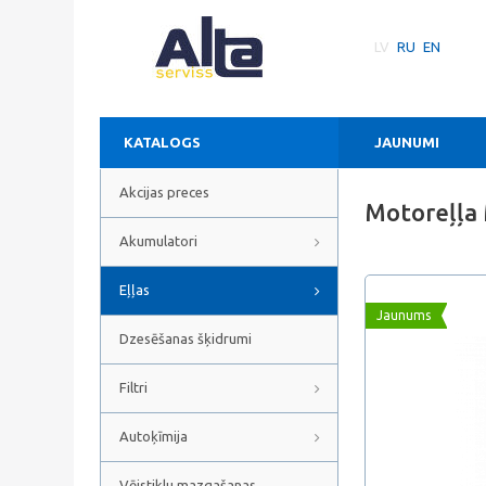
LV
RU
EN
KATALOGS
JAUNUMI
Akcijas preces
Motoreļļa
Akumulatori
Eļļas
Jaunums
Dzesēšanas šķidrumi
Filtri
Autoķīmija
Vējstiklu mazgašanas