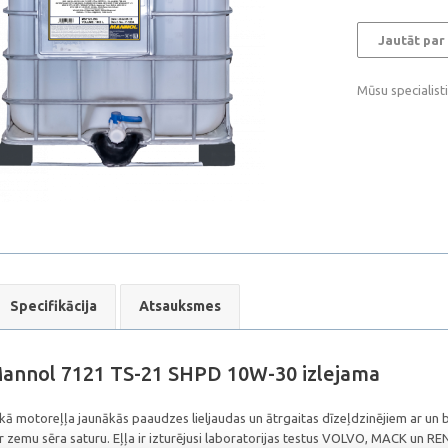
Jautāt par
Mūsu specialist
Specifikācija
Atsauksmes
Mannol 7121 TS-21 SHPD 10W-30 izlejama
skā motoreļļa jaunākās paaudzes lieljaudas un ātrgaitas dīzeļdzinējiem ar 
 zemu sēra saturu. Eļļa ir izturējusi laboratorijas testus VOLVO, MACK un RENA