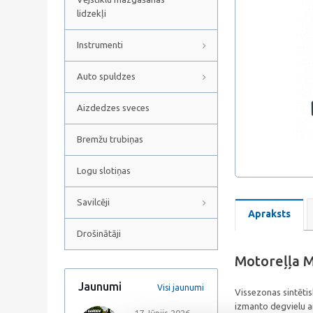
lidzekļi
Instrumenti
Auto spuldzes
Aizdedzes sveces
Bremžu trubiņas
Logu slotiņas
Savilcēji
Apraksts
Drošinātāji
Motoreļļa 
Jaunumi
Visi jaunumi
Vissezonas sintēti
izmanto degvielu ar