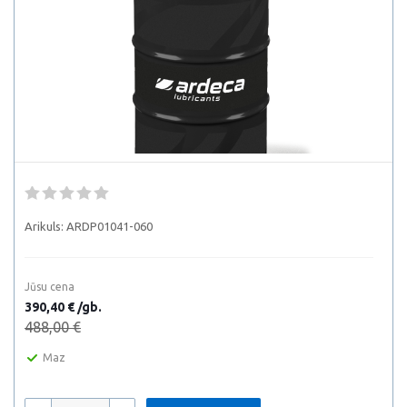
Arikuls:
ARDP01041-060
Jūsu cena
390,40 € /gb.
488,00 €
Maz