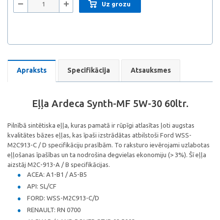
Uz grozu
Apraksts
Specifikācija
Atsauksmes
Eļļa Ardeca Synth-MF 5W-30 60ltr.
Pilnībā sintētiska eļļa, kuras pamatā ir rūpīgi atlasītas ļoti augstas
kvalitātes bāzes eļļas, kas īpaši izstrādātas atbilstoši Ford WSS-
M2C913-C / D specifikāciju prasībām. To raksturo ievērojami uzlabotas
eļļošanas īpašības un ta nodrošina degvielas ekonomiju (> 3%). Šī eļļa
aizstāj M2C-913-A / B specifikācijas.
ACEA: A1-B1 / A5-B5
API: SL/CF
FORD: WSS-M2C913-C/D
RENAULT: RN 0700