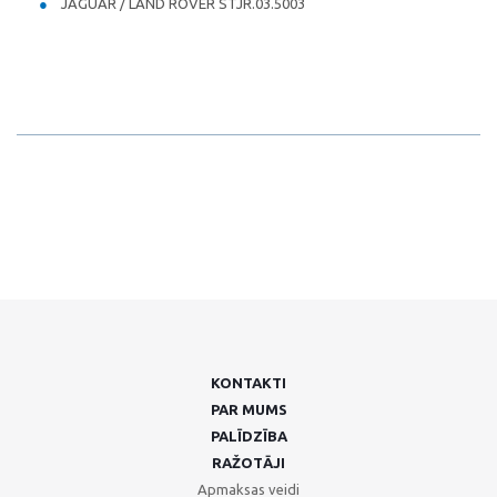
JAGUAR / LAND ROVER STJR.03.5003
KONTAKTI
PAR MUMS
PALĪDZĪBA
RAŽOTĀJI
Apmaksas veidi