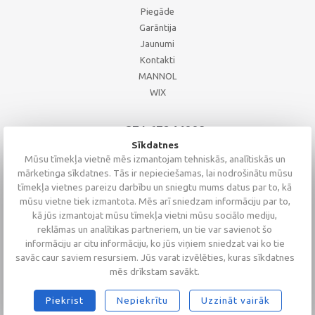
Piegāde
Garāntija
Jaunumi
Kontakti
MANNOL
WIX
+371 67244008
+371 67271055
Sīkdatnes
+371 26002793
Mūsu tīmekļa vietnē mēs izmantojam tehniskās, analītiskās un
mārketinga sīkdatnes. Tās ir nepieciešamas, lai nodrošinātu mūsu
tīmekļa vietnes pareizu darbību un sniegtu mums datus par to, kā
mūsu vietne tiek izmantota. Mēs arī sniedzam informāciju par to,
kā jūs izmantojat mūsu tīmekļa vietni mūsu sociālo mediju,
reklāmas un analītikas partneriem, un tie var savienot šo
informāciju ar citu informāciju, ko jūs viņiem sniedzat vai ko tie
savāc caur saviem resursiem. Jūs varat izvēlēties, kuras sīkdatnes
mēs drīkstam savākt.
Piekrist
Nepiekrītu
Uzzināt vairāk
2026 © Altaserviss SIA