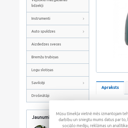
lidzekļi
Instrumenti
Auto spuldzes
Aizdedzes sveces
Bremžu trubiņas
Logu slotiņas
Savilcēji
Apraksts
Drošinātāji
Castrol Magnatec 5
vieglajiem dīzeļmo
Mūsu tīmekļa vietnē mēs izmantojam tehn
Jaunumi
Visi jaunumi
30 A5 motoreļļas ir
darbību un sniegtu mums datus par to, 
augstas veiktspēja
sociālo mediju, reklāmas un analītikas