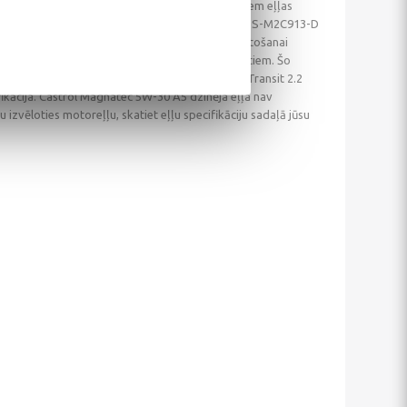
 Ford Transit un Ford Ranger, ko izmanto ar gariem eļļas
rol Magnatec 5W-30 A5 motoreļļas atbilst Ford WSS-M2C913-D
ecifikācijas. Šī motoreļļa ir piemērota izmantošanai
13-B, WSS-M2C913-C vai WSS-M2C913-D standartiem. Šo
da un Galaxy 1.9 TDI 2000-2006). Automobīlim Transit 2.2
kācija. Castrol Magnatec 5W-30 A5 dzinēja eļļa nav
 izvēloties motoreļļu, skatiet eļļu specifikāciju sadaļā jūsu