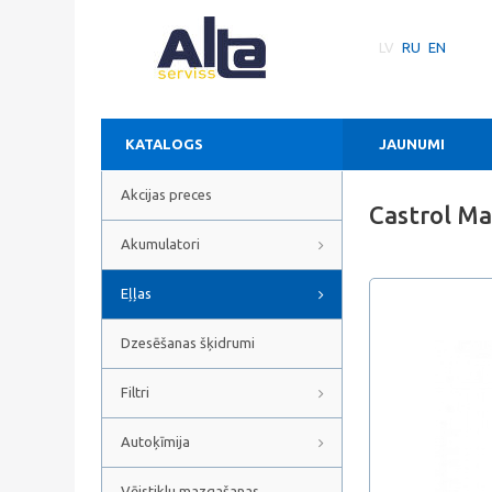
LV
RU
EN
KATALOGS
JAUNUMI
Akcijas preces
Castrol Ma
Akumulatori
Eļļas
Dzesēšanas šķidrumi
Filtri
Autoķīmija
Vējstiklu mazgašanas