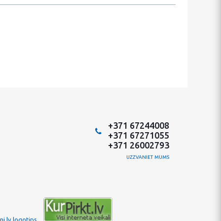
+371 67244008
+371 67271055
+371 26002793
UZZVANIET MUMS