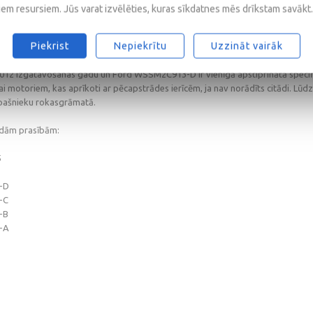
s pretetības (HTHS) viskozitāti 2,9 mPa.s. Šī motoreļļa ir speciāli izstrādāta
iem resursiem. Jūs varat izvēlēties, kuras sīkdatnes mēs drīkstam savākt.
 un kas izmanto biodīzeļdegvielas vai degvielu ar augstu sēra saturu. Cast
sībām, aizstājot Ford WSS-M2C913-A, Ford WSS-M2C913-B un WSS-M2C913-C sp
Piekrist
Nepiekrītu
Uzzināt vairāk
nsportlīdzekļa ražotājs prasa motoreļļu ar Ford WSS-M2C913-A, WSS-M2C9
ntot visiem Ford dīzeļdzinējiem (izņemot Ford Ka TDCi no 2009 ražošanas ga
012 izgatavošanas gadu un Ford WSSM2C913-D ir vienīgā apstiprinātā specifi
i motoriem, kas aprīkoti ar pēcapstrādes ierīcēm, ja nav norādīts citādi. Lūdzu
īpašnieku rokasgrāmatā.
ādām prasībām:
5
-D
-C
-B
-A