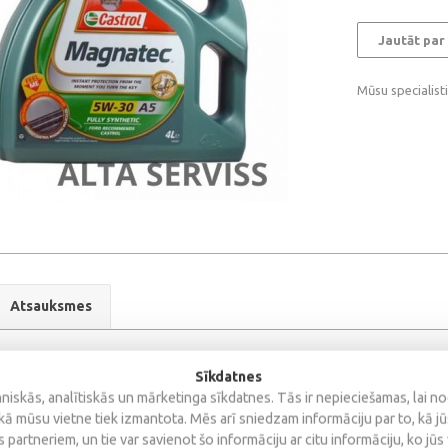
Jautāt par
Mūsu specialist
Atsauksmes
W-30 A5 dzinēja eļļa ir piemērota lietošanai visa gada garumā augsti efekt
Sīkdatnes
toriem, ja ražotājs iesaka ACEA A1/B1, A5/B5, API SN/CF, ILSAC GF-4 vai agr
iskās, analītiskās un mārketinga sīkdatnes. Tās ir nepieciešamas, lai n
 stabils, degvielas ekonomijas stay-in-grade eļļa izstrādāta lietošanai pagar
kā mūsu vietne tiek izmantota. Mēs arī sniedzam informāciju par to, kā j
s benzīna dzinējiem un auto & light van dīzeļa dzinējiem, kur paredzētas iz
 partneriem, un tie var savienot šo informāciju ar citu informāciju, ko jūs