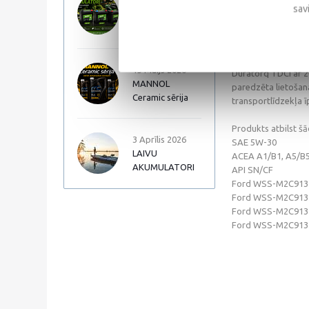
17 Jūnijs 2026
temperatūras / bīde
sav
Autopart Garden
maiņas intervāliem
akumulatori
specifikācijas pra
dzinējos, kur tra
motoreļļu var izma
15 Maijs 2026
Duratorq TDCi ar 2
MANNOL
paredzēta lietošana
Ceramic sērija
transportlīdzekļa 
Produkts atbilst š
3 Aprīlis 2026
SAE 5W-30
LAIVU
ACEA A1/B1, A5/B
AKUMULATORI
API SN/CF
Ford WSS-M2C913
Ford WSS-M2C913
Ford WSS-M2C913
Ford WSS-M2C913