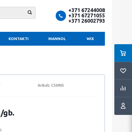
+371 67244008
+371 67271055
+371 26002793
KONTAKTI
MANNOL
WIX
Arikuls:
C56905
 /gb.
ā