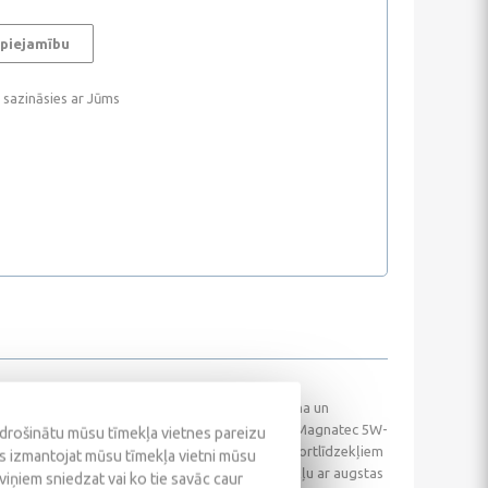
 piejamību
i sazināsies ar Jūms
īviem automobiļu atmosfēriskiem un turbo benzīna un
āko specifikāciju SAE 5W-30 smērvielas. Castrol Magnatec 5W-
odrošinātu mūsu tīmekļa vietnes pareizu
inātiem maiņas intervāliem Ford un citiem transportlīdzekļiem
ūs izmantojat mūsu tīmekļa vietni mūsu
mantot zemas berzes, zemas viskozitātes motoreļļu ar augstas
 viņiem sniedzat vai ko tie savāc caur