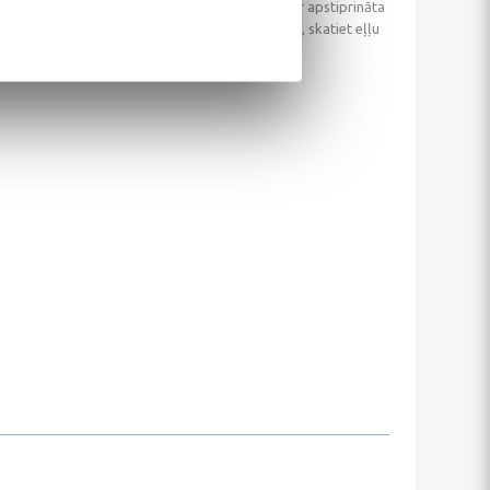
 rail viegliem dīzeļmotoriem. Šis motoreļļa ir apstiprināta
ce nr GB2D0115082. Lūdzu izvēloties motoreļļu, skatiet eļļu