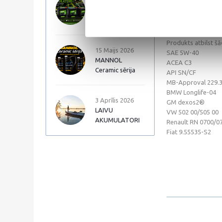
17 Jūnijs 2026
vecākiem vieglo au
Autopart Garden
GM dexos2® specifi
akumulatori
specifikāciju sadaļ
Produkts atbilst š
15 Maijs 2026
SAE 5W-40
MANNOL
ACEA C3
Ceramic sērija
API SN/CF
MB-Approval 229.
BMW Longlife-04
3 Aprīlis 2026
GM dexos2®
LAIVU
VW 502 00/505 00
AKUMULATORI
Renault RN 0700/0
Fiat 9.55535-S2