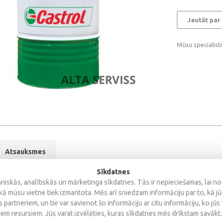
Jautāt par
Mūsu specialist
Atsauksmes
Sīkdatnes
iskās, analītiskās un mārketinga sīkdatnes. Tās ir nepieciešamas, lai n
W-40 C3 dzinēja eļļa ir piemērota lietošanai visa gada garumā augsti efektī
kā mūsu vietne tiek izmantota. Mēs arī sniedzam informāciju par to, kā j
toriem, ja ražotājs iesaka ACEA C3, API SN/CF vai agrāko specifikāciju SAE 
 partneriem, un tie var savienot šo informāciju ar citu informāciju, ko jūs
šanai no dažādu ražotāju transportlīdzekļos. Var izmantot transportlīdzekļos, 
iem resursiem. Jūs varat izvēlēties, kuras sīkdatnes mēs drīkstam savākt.
) un dīzeļa daļiņu filtru (DPF), eļļas maiņas intervāls ir atļauts līdz 15 000 