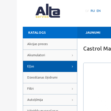
LV
RU
EN
KATALOGS
JAUNUMI
Akcijas preces
Castrol Ma
Akumulatori
Eļļas
Dzesēšanas šķidrumi
Filtri
Autoķīmija
Vējstiklu mazgašanas