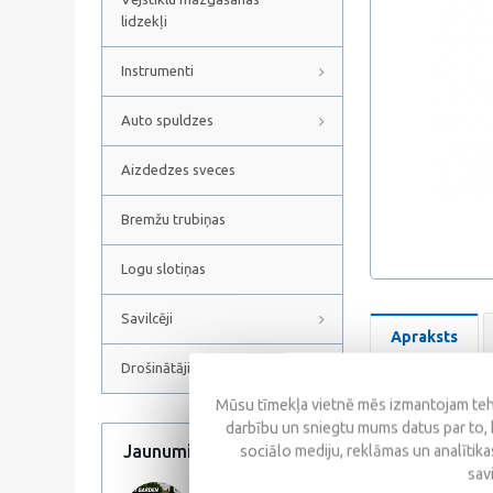
lidzekļi
Instrumenti
Auto spuldzes
Aizdedzes sveces
Bremžu trubiņas
Logu slotiņas
Savilcēji
Apraksts
Drošinātāji
Mūsu tīmekļa vietnē mēs izmantojam tehn
Castrol Magnatec 5
darbību un sniegtu mums datus par to, 
vieglajiem dīzeļmo
Jaunumi
sociālo mediju, reklāmas un analītikas
Visi jaunumi
apstiprināt izmanto
sav
katalizatoriem (TWC