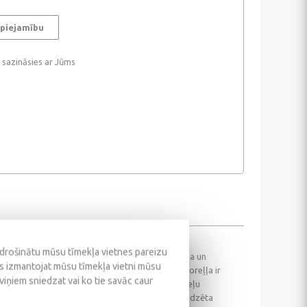
 piejamību
i sazināsies ar Jūms
odrošinātu mūsu tīmekļa vietnes pareizu
viem automobiļu atmosfēriskiem un turbo benzīna un
ūs izmantojat mūsu tīmekļa vietni mūsu
5W-40 smērvielu. Castrol Magnatec 5W-40 C3 motoreļļa ir
 viņiem sniedzat vai ko tie savāc caur
kas aprīkoti ar katalītisko neitralizatoru, trīsceļu
km. Castrol Magnatec 5W-40 C3 dzinēja eļļa ir paredzēta