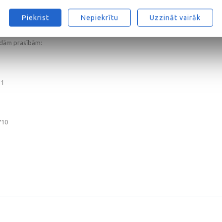
tomobiļu viegliem dīzeļmotoriem, un nav piemērota sūkņu-sprauslu vai common
kācijai. GM dexos2® specifikācija aizstāj GM-LL-B-025 un GM-LL-A-025. Licen
Piekrist
Nepiekrītu
Uzzināt vairāk
ā jūsu transportlīdzekļa īpašnieku rokasgrāmatā.
ādām prasībām:
31
710