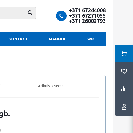
+371 67244008
+371 67271055
+371 26002793
KONTAKTI
MANNOL
WIX
Arikuls:
C56800
gb.
ā