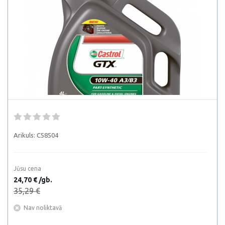
Arikuls:
C58504
Jūsu cena
24,70 € /gb.
35,29 €
Nav noliktavā