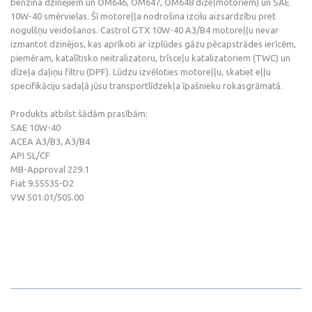
benzīna dzinējiem un OM646, OM647, OM648 dīzeļmotoriem) un SAE
10W-40 smērvielas. Šī motoreļļa nodrošina izcilu aizsardzību pret
nogulšņu veidošanos. Castrol GTX 10W-40 A3/B4 motoreļļu nevar
izmantot dzinējos, kas aprīkoti ar izplūdes gāzu pēcapstrādes ierīcēm,
piemēram, katalītisko neitralizatoru, trīsceļu katalizatoriem (TWC) un
dīzeļa daļiņu filtru (DPF). Lūdzu izvēloties motoreļļu, skatiet eļļu
specifikāciju sadaļā jūsu transportlīdzekļa īpašnieku rokasgrāmatā.
Produkts atbilst šādām prasībām:
SAE 10W-40
ACEA A3/B3, A3/B4
API SL/CF
MB-Approval 229.1
Fiat 9.55535-D2
VW 501.01/505.00