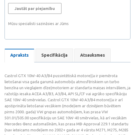
Jautāt par piejamību
Mūsu specialisti sazināsies ar Jūms
Apraksts
Specifikācija
Atsauksmes
Castrol GTX 10W-40 A3/B4 pussintētiskā motoreļļa ir piemērota
lietošanai visa gada garumā automobiļu atmosfēriskiem un turbo
benzīna un vieglajiem dīzeļmotoriem ar standarta maiņas intervāliem, ja
ražotājs iesaka ACEA A3/B3, A3/B4, API SL/CF vai agrāko specifikāciju
SAE 10W-40 smērvielas. Castrol GTX 10W-40 A3/B4 motoreļļa ir arī
apstiprināta lietošanai vecākiem (modeļiem ar dzinējiem būvētiem
pirms 2000. gada) VW grupas automobiļiem, kas prasa VW
501.01/505.00 specifikāciju un SAE 10W-40 smērvielas, kā arī vecākām
Mercedes-Benz automašīnām, kas prasa MB-Approval 229.1 standartu
(nav ieteicams modeļiem no 2002+ gada ar 4 vārstu M271, M275, M285