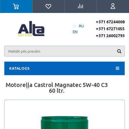
+371 67244008
LV
RU
+371 67271055
EN
+371 26002793
KATALOGS
Motoreļļa Castrol Magnatec 5W-40 C3
60 ltr.