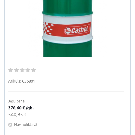
Arikuls:
C56801
Jūsu cena
378,60 € /gb.
540,85 €
Nav noliktavā