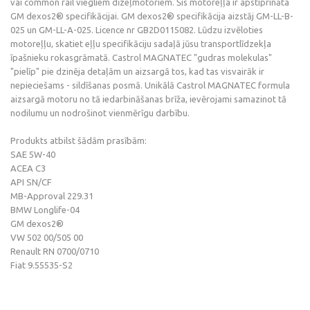
vai common rail viegliem dīzeļmotoriem. Šis motoreļļa ir apstiprināta
GM dexos2® specifikācijai. GM dexos2® specifikācija aizstāj GM-LL-B-
025 un GM-LL-A-025. Licence nr GB2D0115082. Lūdzu izvēloties
motoreļļu, skatiet eļļu specifikāciju sadaļā jūsu transportlīdzekļa
īpašnieku rokasgrāmatā. Castrol MAGNATEC "gudras molekulas"
"pielīp" pie dzinēja detaļām un aizsargā tos, kad tas visvairāk ir
nepieciešams - sildīšanas posmā. Unikālā Castrol MAGNATEC formula
aizsargā motoru no tā iedarbināšanas brīža, ievērojami samazinot tā
nodilumu un nodrošinot vienmērīgu darbību.
Produkts atbilst šādām prasībām:
SAE 5W-40
ACEA C3
API SN/CF
MB-Approval 229.31
BMW Longlife-04
GM dexos2®
VW 502 00/505 00
Renault RN 0700/0710
Fiat 9.55535-S2