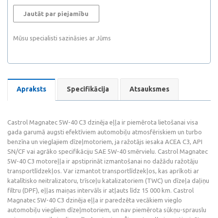
Jautāt par piejamību
Mūsu specialisti sazināsies ar Jūms
Apraksts
Specifikācija
Atsauksmes
Castrol Magnatec 5W-40 C3 dzinēja eļļa ir piemērota lietošanai visa
gada garumā augsti efektīviem automobiļu atmosfēriskiem un turbo
benzīna un vieglajiem dīzeļmotoriem, ja ražotājs iesaka ACEA C3, API
SN/CF vai agrāko specifikāciju SAE 5W-40 smērvielu. Castrol Magnatec
5W-40 C3 motoreļļa ir apstiprināt izmantošanai no dažādu ražotāju
transportlīdzekļos. Var izmantot transportlīdzekļos, kas aprīkoti ar
katalītisko neitralizatoru, trīsceļu katalizatoriem (TWC) un dīzeļa daļiņu
filtru (DPF), eļļas maiņas intervāls ir atļauts līdz 15 000 km. Castrol
Magnatec 5W-40 C3 dzinēja eļļa ir paredzēta vecākiem vieglo
automobiļu viegliem dīzeļmotoriem, un nav piemērota sūkņu-sprauslu