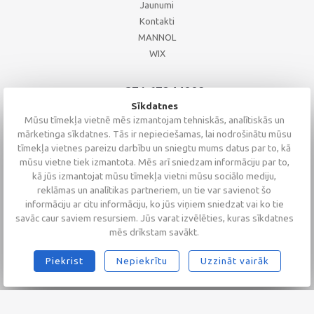
Jaunumi
Kontakti
MANNOL
WIX
+371 67244008
+371 67271055
Sīkdatnes
+371 26002793
Mūsu tīmekļa vietnē mēs izmantojam tehniskās, analītiskās un
mārketinga sīkdatnes. Tās ir nepieciešamas, lai nodrošinātu mūsu
tīmekļa vietnes pareizu darbību un sniegtu mums datus par to, kā
mūsu vietne tiek izmantota. Mēs arī sniedzam informāciju par to,
kā jūs izmantojat mūsu tīmekļa vietni mūsu sociālo mediju,
reklāmas un analītikas partneriem, un tie var savienot šo
informāciju ar citu informāciju, ko jūs viņiem sniedzat vai ko tie
savāc caur saviem resursiem. Jūs varat izvēlēties, kuras sīkdatnes
mēs drīkstam savākt.
Piekrist
Nepiekrītu
Uzzināt vairāk
2026 © Altaserviss SIA
Klientu vērtējums
4.9
/
5
no
68
Alta Serviss
GTM-TKC3SJG