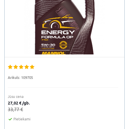
Arikuls:
109705
Jūsu cena
27,02 € /gb.
33,77 €
Pietiekami