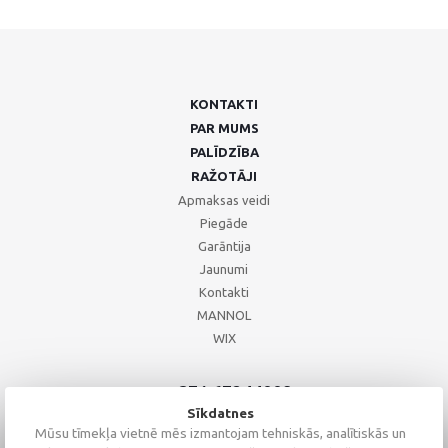
KONTAKTI
PAR MUMS
PALĪDZĪBA
RAŽOTĀJI
Apmaksas veidi
Piegāde
Garāntija
Jaunumi
Kontakti
MANNOL
WIX
+371 67244008
+371 67271055
Sīkdatnes
+371 26002793
Mūsu tīmekļa vietnē mēs izmantojam tehniskās, analītiskās un