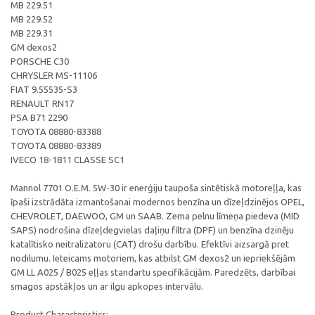
MB 229.51
MB 229.52
MB 229.31
GM dexos2
PORSCHE C30
CHRYSLER MS-11106
FIAT 9.55535-S3
RENAULT RN17
PSA B71 2290
TOYOTA 08880-83388
TOYOTA 08880-83389
IVECO 18-1811 CLASSE SC1
Mannol 7701 O.E.M. 5W-30 ir enerģiju taupoša sintētiskā motoreļļa, kas
īpaši izstrādāta izmantošanai modernos benzīna un dīzeļdzinējos OPEL,
CHEVROLET, DAEWOO, GM un SAAB. Zema pelnu līmeņa piedeva (MID
SAPS) nodrošina dīzeļdegvielas daļiņu filtra (DPF) un benzīna dzinēju
katalītisko neitralizatoru (CAT) drošu darbību. Efektīvi aizsargā pret
nodilumu. Ieteicams motoriem, kas atbilst GM dexos2 un iepriekšējām
GM LL A025 / B025 eļļas standartu specifikācijām. Paredzēts, darbībai
smagos apstākļos un ar ilgu apkopes intervālu.
Product Characteristics: