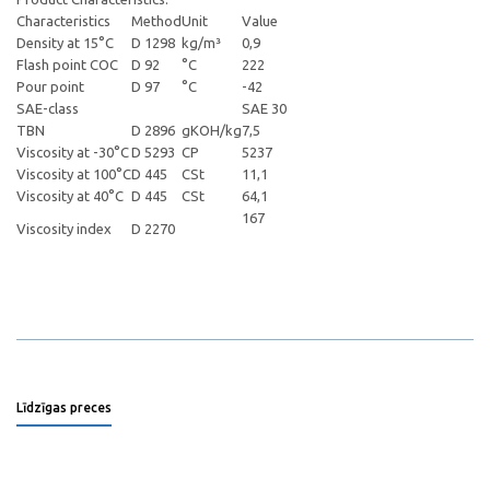
Characteristics
Method
Unit
Value
Density at 15°C
D 1298
kg/m³
0,9
Flash point COC
D 92
°C
222
Pour point
D 97
°C
-42
SAE-class
SAE 30
TBN
D 2896
gKOH/kg
7,5
Viscosity at -30°C
D 5293
CP
5237
Viscosity at 100°C
D 445
CSt
11,1
Viscosity at 40°C
D 445
CSt
64,1
167
Viscosity index
D 2270
Līdzīgas preces