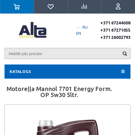
+371 67244008
LV
RU
+371 67271055
EN
+371 26002793
KATALOGS
Motoreļļa Mannol 7701 Energy Form.
OP 5w30 5ltr.